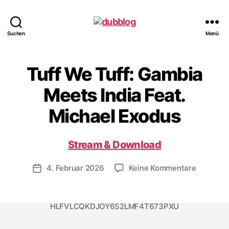
dubblog
Suchen
Menü
Tuff We Tuff: Gambia
Meets India Feat.
Michael Exodus
Stream & Download
zu
4. Februar 2026
Keine Kommentare
Veröffentlichungsdatum
Tuff
We
Tuff:
HLFVLCQKDJOY6S2LMF4T673PXU
Gambia
Meets