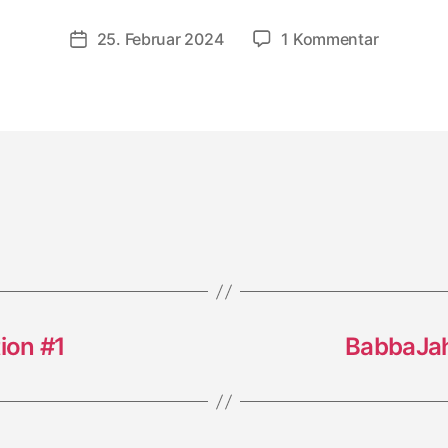
zu
25. Februar 2024
1 Kommentar
Veröffentlichungsdatum
Wami:
Dub
&
Reggae
Compilat
#2
ion #1
BabbaJah