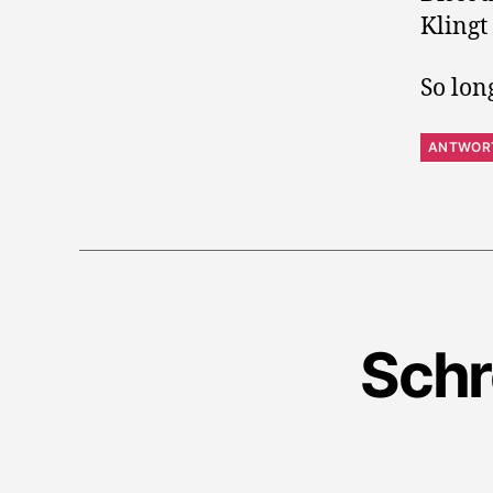
Klingt
So lo
ANTWOR
Schr