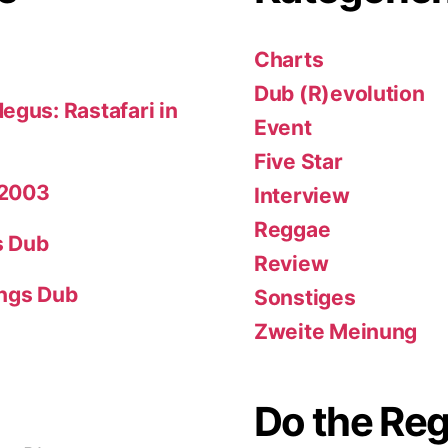
Charts
Dub (R)evolution
egus: Rastafari in
Event
Five Star
 2003
Interview
Reggae
s Dub
Review
ings Dub
Sonstiges
Zweite Meinung
Do the Re