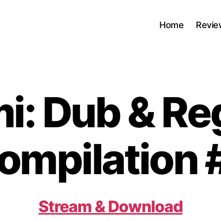
Home
Revie
i: Dub & Re
ompilation 
Stream & Download