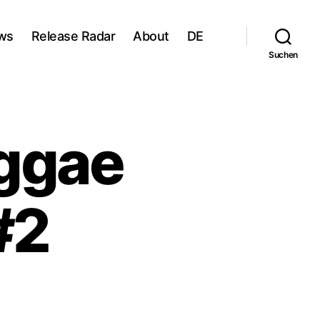
ws
Release Radar
About
DE
Suchen
ggae
#2