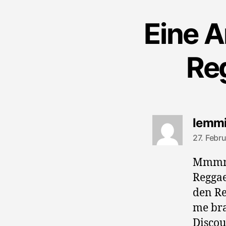
Eine A
Re
lemm
27. Febr
Mmmmh,
Reggae
den Re
me bra
Discou