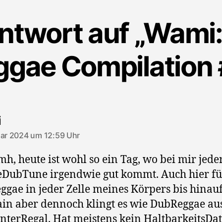
ntwort auf „Wami
ggae Compilation 
sagt:
i
uar 2024 um 12:59 Uhr
 heute ist wohl so ein Tag, wo bei mir jede
DubTune irgendwie gut kommt. Auch hier fü
ggae in jeder Zelle meines Körpers bis hinau
in aber dennoch klingt es wie DubReggae a
nterRegal. Hat meistens kein HaltbarkeitsDa