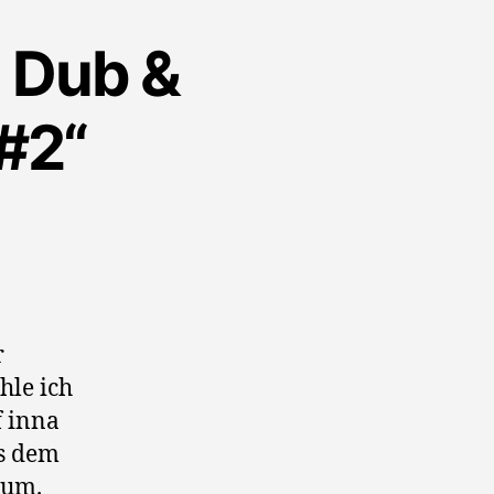
: Dub &
#2“
r
hle ich
f inna
us dem
tum.