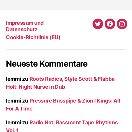
Impressum und
Twitter
Faceboo
Ins
Datenschutz
Cookie-Richtlinie (EU)
Neueste Kommentare
lemmi
zu
Roots Radics, Style Scott & Flabba
Holt: Night Nurse in Dub
lemmi
zu
Pressure Busspipe & Zion I Kings: All
For A Time
lemmi
zu
Radio Not: Bassment Tape Rhythms
Vol. 1