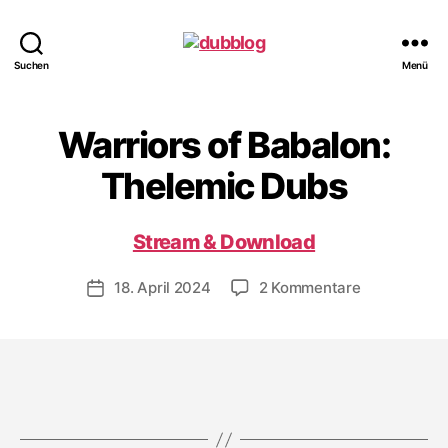
dubblog
Suchen
Menü
Warriors of Babalon:
Thelemic Dubs
Stream & Download
zu
18. April 2024
2 Kommentare
Veröffentlichungsdatum
Warriors
of
Babalon:
Thelemic
Dubs