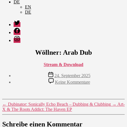
DE
EN
DE
Twitter
Facebook
Instagram
Wöllner: Arab Dub
Stream & Download
Veröffentlichungsdatum
24. September 2025
zu
Keine Kommentare
Wöllner:
Arab
Dub
←
Dubinator: Sonically Echo Beach – Dubbing & Clubbing
→
Art-
X & The Roots Addict: The Haven EP
Schreibe einen Kommentar