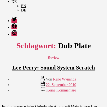
DE
EN
DE
Twitter
Facebook
Instagram
Schlagwort:
Dub Plate
Kategorien
Review
Lee Perry: Sound System Scratch
Beitragsautor
Von
René Wynands
Veröffentlichungsdatum
22. September 2010
zu
Keine Kommentare
Lee
Perry:
Sound
System
Es gibt immer wieder Gründe, ein Album mit Material von
Lee