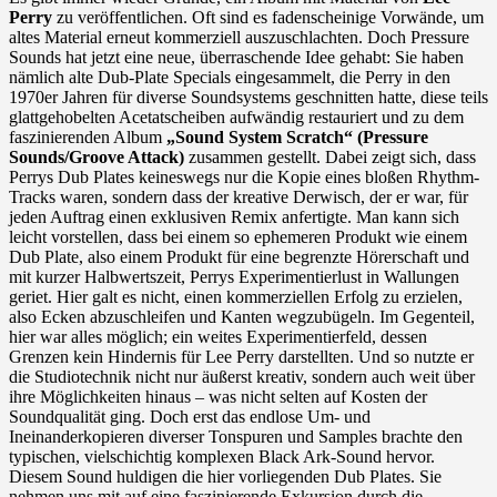
Scratch
Perry
zu veröffentlichen. Oft sind es fadenscheinige Vorwände, um
altes Material erneut kommerziell auszuschlachten. Doch Pressure
Sounds hat jetzt eine neue, überraschende Idee gehabt: Sie haben
nämlich alte Dub-Plate Specials eingesammelt, die Perry in den
1970er Jahren für diverse Soundsystems geschnitten hatte, diese teils
glattgehobelten Acetatscheiben aufwändig restauriert und zu dem
faszinierenden Album
„Sound System Scratch“ (Pressure
Sounds/Groove Attack)
zusammen gestellt. Dabei zeigt sich, dass
Perrys Dub Plates keineswegs nur die Kopie eines bloßen Rhythm-
Tracks waren, sondern dass der kreative Derwisch, der er war, für
jeden Auftrag einen exklusiven Remix anfertigte. Man kann sich
leicht vorstellen, dass bei einem so ephemeren Produkt wie einem
Dub Plate, also einem Produkt für eine begrenzte Hörerschaft und
mit kurzer Halbwertszeit, Perrys Experimentierlust in Wallungen
geriet. Hier galt es nicht, einen kommerziellen Erfolg zu erzielen,
also Ecken abzuschleifen und Kanten wegzubügeln. Im Gegenteil,
hier war alles möglich; ein weites Experimentierfeld, dessen
Grenzen kein Hindernis für Lee Perry darstellten. Und so nutzte er
die Studiotechnik nicht nur äußerst kreativ, sondern auch weit über
ihre Möglichkeiten hinaus – was nicht selten auf Kosten der
Soundqualität ging. Doch erst das endlose Um- und
Ineinanderkopieren diverser Tonspuren und Samples brachte den
typischen, vielschichtig komplexen Black Ark-Sound hervor.
Diesem Sound huldigen die hier vorliegenden Dub Plates. Sie
nehmen uns mit auf eine faszinierende Exkursion durch die