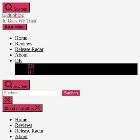
Zum
Suchen
Inhalt
dubblog
springen
In Bass We Trust
Menü
Home
Reviews
Release Radar
About
DE
EN
DE
Suchen
Suche
nach:
Suche
schließen
Menü schließen
Home
Reviews
Release Radar
About