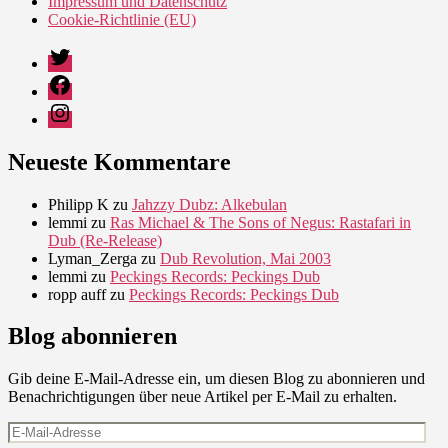
Impressum und Datenschutz
Cookie-Richtlinie (EU)
Twitter
Facebook
Instagram
Neueste Kommentare
Philipp K
zu
Jahzzy Dubz: Alkebulan
lemmi
zu
Ras Michael & The Sons of Negus: Rastafari in
Dub (Re-Release)
Lyman_Zerga
zu
Dub Revolution, Mai 2003
lemmi
zu
Peckings Records: Peckings Dub
ropp auff
zu
Peckings Records: Peckings Dub
Blog abonnieren
Gib deine E-Mail-Adresse ein, um diesen Blog zu abonnieren und
Benachrichtigungen über neue Artikel per E-Mail zu erhalten.
E-
Mail-