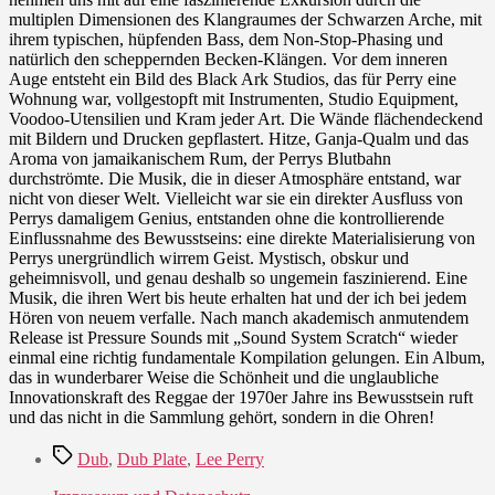
multiplen Dimensionen des Klangraumes der Schwarzen Arche, mit
ihrem typischen, hüpfenden Bass, dem Non-Stop-Phasing und
natürlich den scheppernden Becken-Klängen. Vor dem inneren
Auge entsteht ein Bild des Black Ark Studios, das für Perry eine
Wohnung war, vollgestopft mit Instrumenten, Studio Equipment,
Voodoo-Utensilien und Kram jeder Art. Die Wände flächendeckend
mit Bildern und Drucken gepflastert. Hitze, Ganja-Qualm und das
Aroma von jamaikanischem Rum, der Perrys Blutbahn
durchströmte. Die Musik, die in dieser Atmosphäre entstand, war
nicht von dieser Welt. Vielleicht war sie ein direkter Ausfluss von
Perrys damaligem Genius, entstanden ohne die kontrollierende
Einflussnahme des Bewusstseins: eine direkte Materialisierung von
Perrys unergründlich wirrem Geist. Mystisch, obskur und
geheimnisvoll, und genau deshalb so ungemein faszinierend. Eine
Musik, die ihren Wert bis heute erhalten hat und der ich bei jedem
Hören von neuem verfalle. Nach manch akademisch anmutendem
Release ist Pressure Sounds mit „Sound System Scratch“ wieder
einmal eine richtig fundamentale Kompilation gelungen. Ein Album,
das in wunderbarer Weise die Schönheit und die unglaubliche
Innovationskraft des Reggae der 1970er Jahre ins Bewusstsein ruft
und das nicht in die Sammlung gehört, sondern in die Ohren!
Schlagwörter
Dub
,
Dub Plate
,
Lee Perry