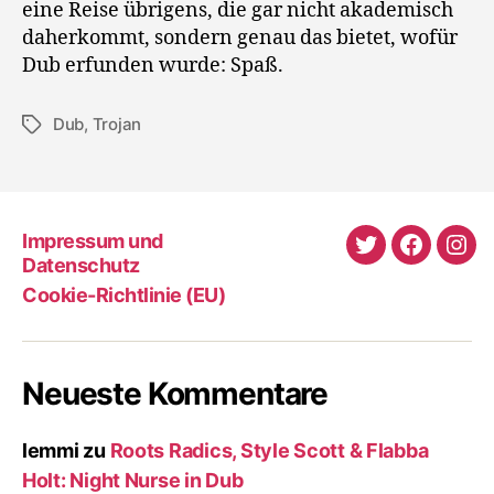
eine Reise übrigens, die gar nicht akademisch
daherkommt, sondern genau das bietet, wofür
Dub erfunden wurde: Spaß.
Dub
,
Trojan
Schlagwörter
Impressum und
Twitter
Faceboo
Ins
Datenschutz
Cookie-Richtlinie (EU)
Neueste Kommentare
lemmi
zu
Roots Radics, Style Scott & Flabba
Holt: Night Nurse in Dub