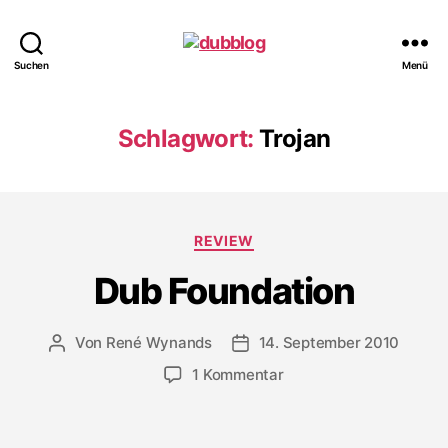
dubblog
Suchen
Menü
Schlagwort:
Trojan
Kategorien
REVIEW
Dub Foundation
Von
René Wynands
14. September 2010
Beitragsautor
Veröffentlichungsdatum
zu
1 Kommentar
Dub
Foundation