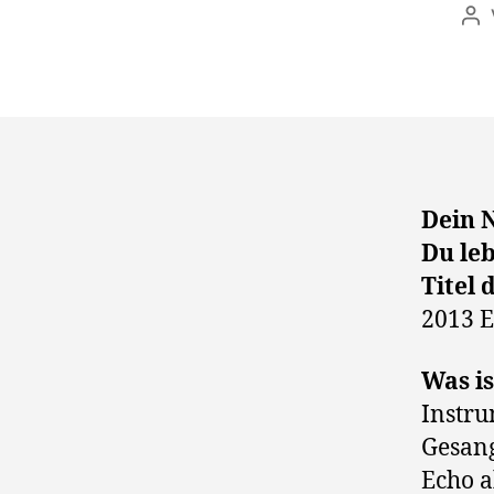
Be
Dein 
Du leb
Titel 
2013 E
Was is
Instru
Gesang
Echo a