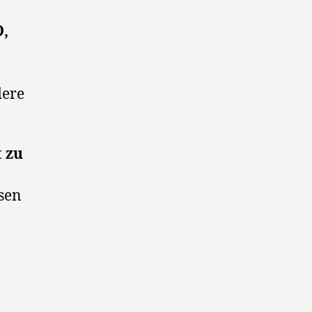
D,
dere
t zu
rsen