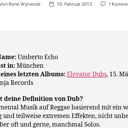
Von
René Wynands
19. Februar 2013
1 Komme
itragsautor
Veröffentlichungsdatum
Name:
Umberto Echo
st in:
München
deines letzten Albums:
Elevator Dubs
, 15. M
nja Records
t deine Definition von Dub?
mental Musik auf Reggae basierend mit ein 
 und teilweise extremen Effekten, nicht unb
ber oft und gerne, manchmal Solos.