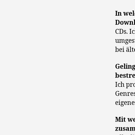
In wel
Downl
CDs. I
umgest
bei äl
Geling
bestr
Ich pr
Genres
eigene
Mit w
zusam