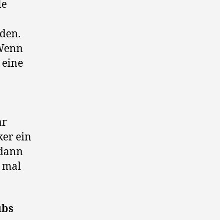
le
den.
 Wenn
 eine
ar
ker ein
 dann
h mal
ubs