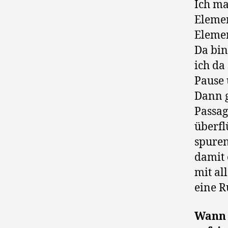
Ich ma
Elemen
Elemen
Da bin
ich da
Pause 
Dann g
Passag
überflü
spuren
damit 
mit al
eine R
Wann 