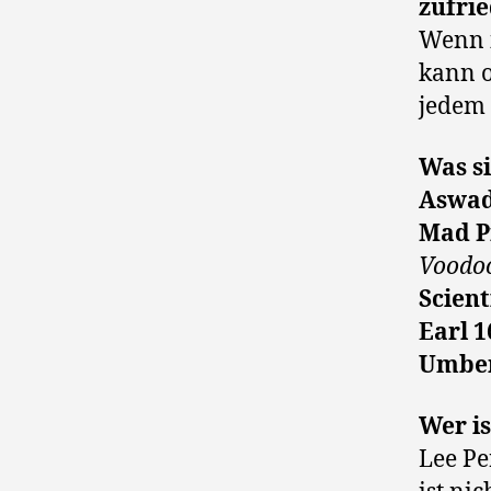
zufri
Wenn 
kann o
jedem 
Was s
Aswad
Mad Pr
Voodoo
Scient
Earl 1
Umber
Wer is
Lee Pe