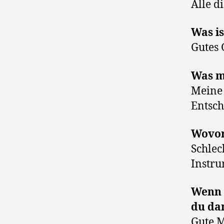
Alle 
Was i
Gutes 
Was m
Meine 
Entsch
Wovor 
Schlec
Instru
Wenn 
du da
Gute 