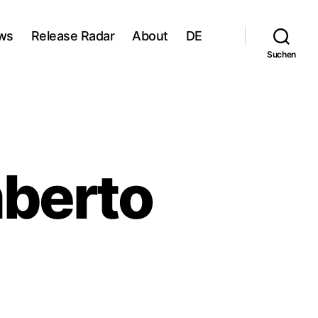
ws
Release Radar
About
DE
Suchen
mberto