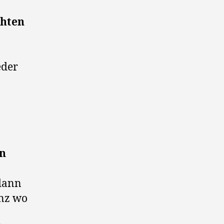
chten
eder
en
 dann
anz wo