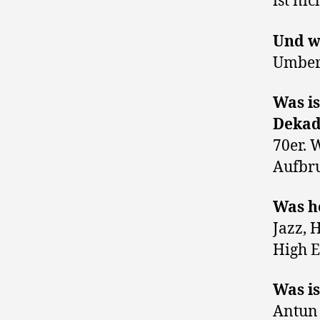
ist ni
Und we
Umber
Was is
Deka
70er. 
Aufbr
Was h
Jazz, 
High E
Was is
Antun 