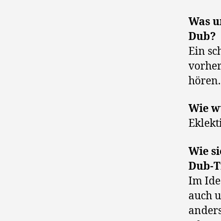
Was u
Dub?
Ein sc
vorher
hören.
Wie w
Eklekt
Wie si
Dub-T
Im Ide
auch u
anders