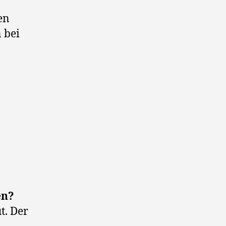
en
 bei
en?
t. Der