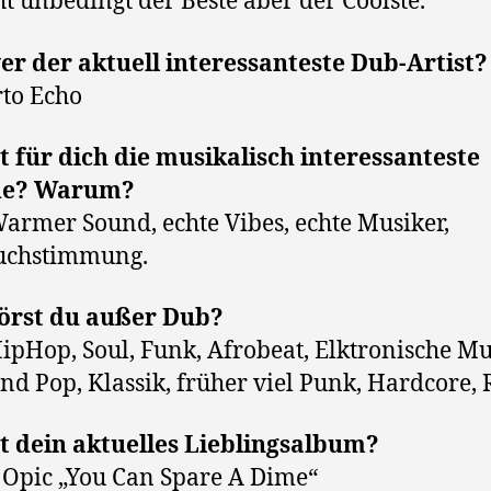
cht unbedingt der Beste aber der Coolste.
r der aktuell interessanteste Dub-Artist?
to Echo
t für dich die musikalisch interessanteste
de? Warum?
Warmer Sound, echte Vibes, echte Musiker,
uchstimmung.
örst du außer Dub?
HipHop, Soul, Funk, Afrobeat, Elktronische Mu
nd Pop, Klassik, früher viel Punk, Hardcore, 
t dein aktuelles Lieblingsalbum?
Opic „You Can Spare A Dime“