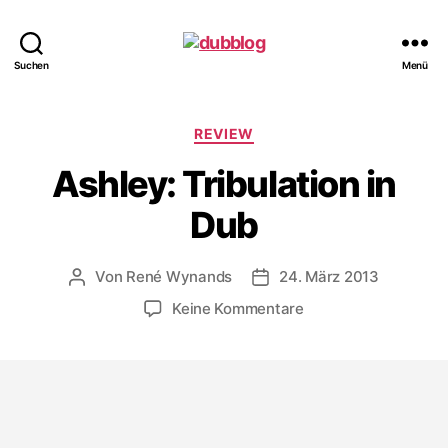
dubblog
Suchen
Menü
Kategorien
REVIEW
Ashley: Tribulation in
Dub
Von
René Wynands
24. März 2013
Beitragsautor
Veröffentlichungsdatum
zu
Keine Kommentare
Ashley:
Tribulation
in
Dub