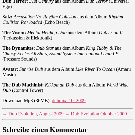
Dub Terror:
31st Century
aus dem Album
Dub Terror
(Universal
Egg)
Salz:
Accusation Vs. Rhythm Collision
aus dem Album
Rhythm
Collision Re>loaded
(Echo Beach)
The Vision:
Mental Healing Dub
aus dem Album
Dubvision II
(Perkussion & Elektronik)
The Dynamites:
Dub Star
aus dem Album
King Tubby & The
Clancy Eccles All Stars, Sound System International Dub LP
(Pressure Sounds)
Avatar:
Sunrise Dub
aus dem Album
Like River To Ocean
(Amaru
Music)
The Dub Machinist:
Kikkoman Dub
aus dem Album
World Wide
Dub
(Control Tower)
Download Mp3 (36MB):
dubmix_10_2009
←
Dub Evolution, August 2009
→
Dub Evolution Oktober 2009
Schreibe einen Kommentar