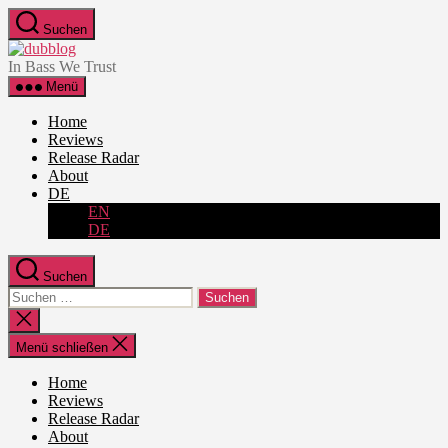
Zum
Suchen
Inhalt
dubblog
springen
In Bass We Trust
Menü
Home
Reviews
Release Radar
About
DE
EN
DE
Suchen
Suche
nach:
Suche
schließen
Menü schließen
Home
Reviews
Release Radar
About