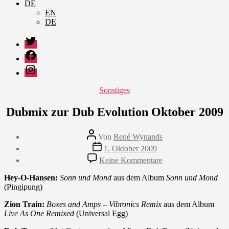
DE
EN
DE
Twitter
Facebook
Instagram
Kategorien
Sonstiges
Dubmix zur Dub Evolution Oktober 2009
Beitragsautor
Von
René Wynands
Veröffentlichungsdatum
1. Oktober 2009
zu
Keine Kommentare
Dubmix
zur
Hey-O-Hansen:
Sonn und Mond
aus dem Album
Sonn und Mond
Dub
(Pingipung)
Evolution
Oktober
Zion Train:
Boxes and Amps – Vibronics Remix
aus dem Album
2009
Live As One Remixed
(Universal Egg)