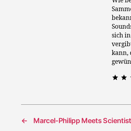
Wie be
Samme
bekann
Sounds
sich i
vergib
kann, 
gewüns
⭐
⭐
⭐
⭐
←
Marcel-Philipp Meets Scientis