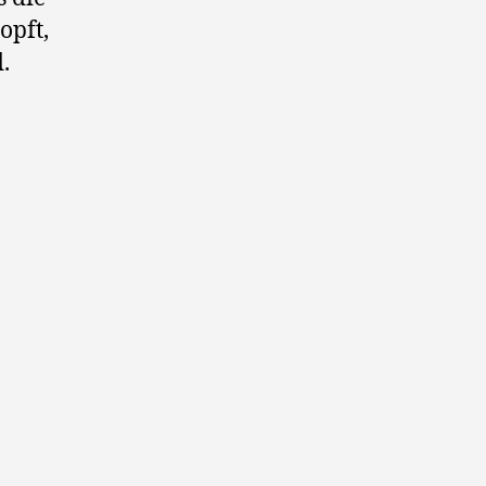
opft,
.