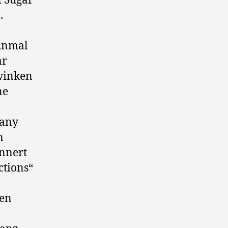
l Sugar
.
nunmal
ar
winken
ne
Many
n
innert
ctions“
uen