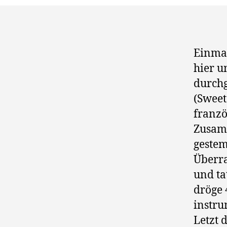
Einma
hier u
durchg
(Sweet
franzö
Zusam
gestem
Überra
und ta
dröge 
instru
Letzt 