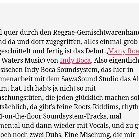
l quer durch den Reggae-Gemischtwarenhand
nd da und dort zugegriffen, alles einmal grob
eschüttelt und fertig ist das Debut „
Many Roa
 Waters Music) von
Indy Boca
. Also eigentli
sischen Indy Boca Soundsystem, das hier in
menarbeit mit dem SawaSound Studio das 
mt hat. Ich hab’s ja nicht so mit
schungstüten, die jeden glücklich machen sol
tsächlich, da gibt’s feine Roots-Riddims, rhyt
4-on-the-floor Soundsystem-Tracks, mal
mental und dann wieder mit Vocals, und zu g
doch noch zwei Dubs. Eine Mischung, die mir