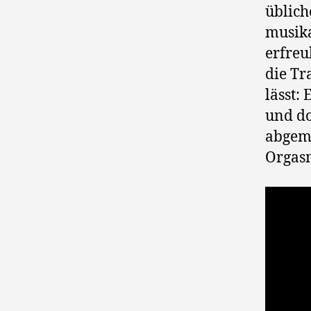
üblich
musika
erfreu
die Tr
lässt: 
und do
abgemi
Orgas