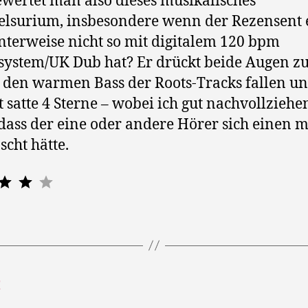
wertet man also dieses musikalisches
lsurium, insbesondere wenn der Rezensent 
terweise nicht so mit digitalem 120 bpm
ystem/UK Dub hat? Er drückt beide Augen zu,
n den warmen Bass der Roots-Tracks fallen u
t satte 4 Sterne – wobei ich gut nachvollziehe
dass der eine oder andere Hörer sich einen 
cht hätte.
Bewertung: 4 von 5.
t