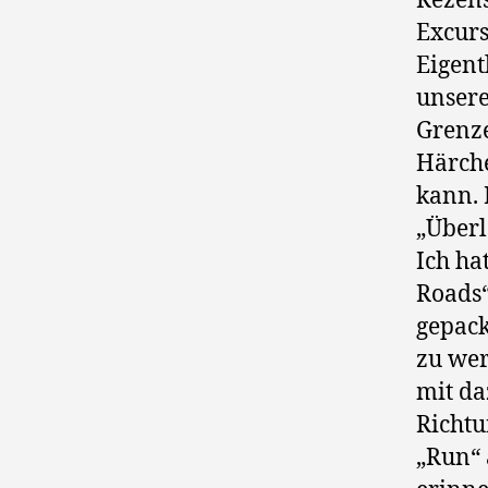
Rezens
Excurs
Eigent
unsere
Grenze
Härche
kann. 
„Überl
Ich ha
Roads“
gepack
zu wer
mit da
Richtu
„Run“ 