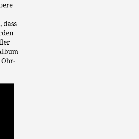
öbere
, dass
erden
ller
 Album
 Ohr-