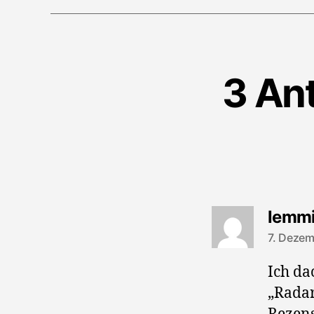
3 An
lemm
7. Dezem
Ich da
„Radar