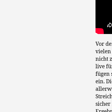
Vor de
vielen
nicht 
live f
fügen 
ein. D
allerw
Streic
sicher
Ergebni