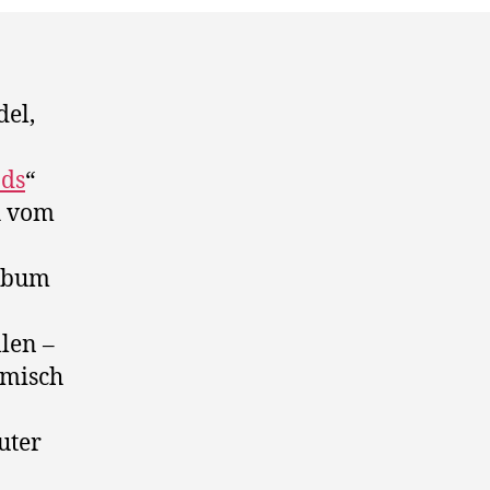
Roads
el,
ds
“
ch vom
Album
len –
hmisch
uter