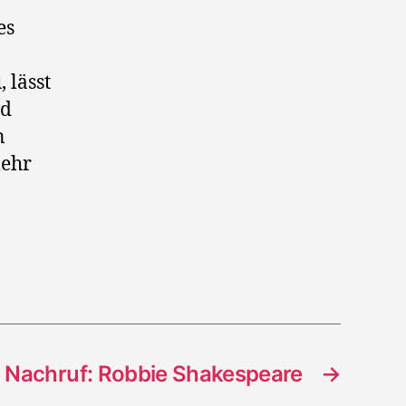
es
 lässt
nd
n
mehr
Nachruf: Robbie Shakespeare
→