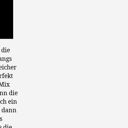
 die
fangs
eicher
rfekt
 Mix
enn die
ch ein
, dann
s
s die