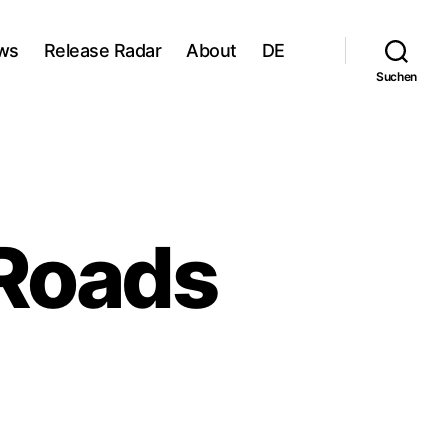
ws
Release Radar
About
DE
Suchen
 Roads
zu
Indy
Boca:
Many