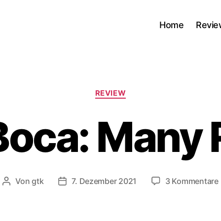
Home
Revie
Kategorien
REVIEW
Boca: Many
Von
gtk
7. Dezember 2021
3 Kommentare
Beitragsautor
Veröffentlichungsdatum