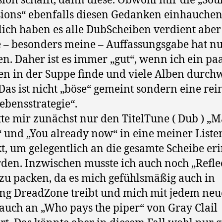
ion schafft, dann diese. Obwohl mir die „Sou
ions“ ebenfalls diesen Gedanken einhauchen
lich haben es alle DubScheiben verdient aber
 – besonders meine – Auffassungsgabe hat 
n. Daher ist es immer „gut“, wenn ich ein pa
n in der Suppe finde und viele Alben durch
Das ist nicht „böse“ gemeint sondern eine rei
ebensstrategie“.
tte mir zunächst nur den TitelTune ( Dub ) „
 und „You already now“ in eine meiner Liste
t, um gelegentlich an die gesamte Scheibe er
den. Inzwischen musste ich auch noch „Refle
zu packen, da es mich gefühlsmäßig auch in
ng DreadZone treibt und mich mit jedem ne
auch an „Who pays the piper“ von Gray Clail