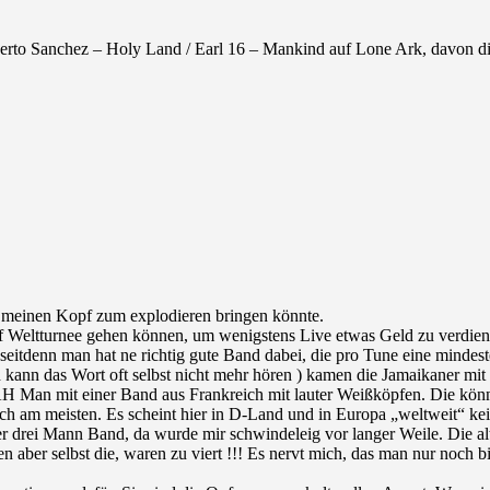
 Roberto Sanchez – Holy Land / Earl 16 – Mankind auf Lone Ark, davon
er meinen Kopf zum explodieren bringen könnte.
ts auf Weltturnee gehen können, um wenigstens Live etwas Geld zu verd
, seitdenn man hat ne richtig gute Band dabei, die pro Tune eine mind
ch kann das Wort oft selbst nicht mehr hören ) kamen die Jamaikaner mi
JAH Man mit einer Band aus Frankreich mit lauter Weißköpfen. Die könn
h am meisten. Es scheint hier in D-Land und in Europa „weltweit“ kein 
er drei Mann Band, da wurde mir schwindeleig vor langer Weile. Die al
en aber selbst die, waren zu viert !!! Es nervt mich, das man nur noch b