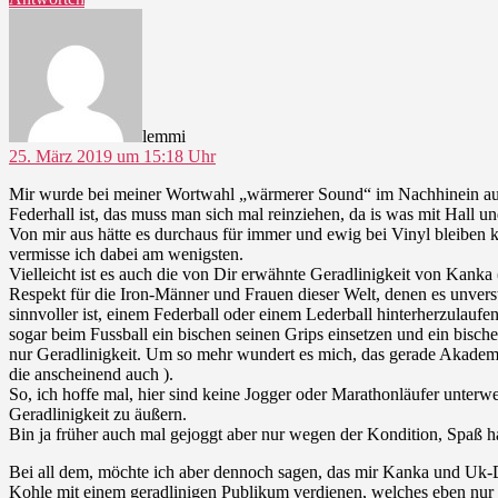
sagt:
lemmi
25. März 2019 um 15:18 Uhr
Mir wurde bei meiner Wortwahl „wärmerer Sound“ im Nachhinein auch 
Federhall ist, das muss man sich mal reinziehen, da is was mit Hall u
Von mir aus hätte es durchaus für immer und ewig bei Vinyl bleiben 
vermisse ich dabei am wenigsten.
Vielleicht ist es auch die von Dir erwähnte Geradlinigkeit von Kanka 
Respekt für die Iron-Männer und Frauen dieser Welt, denen es unvers
sinnvoller ist, einem Federball oder einem Lederball hinterherzulau
sogar beim Fussball ein bischen seinen Grips einsetzen und ein bisc
nur Geradlinigkeit. Um so mehr wundert es mich, das gerade Akademik
die anscheinend auch ).
So, ich hoffe mal, hier sind keine Jogger oder Marathonläufer unter
Geradlinigkeit zu äußern.
Bin ja früher auch mal gejoggt aber nur wegen der Kondition, Spaß ha
Bei all dem, möchte ich aber dennoch sagen, das mir Kanka und Uk-Du
Kohle mit einem geradlinigen Publikum verdienen, welches eben nur b