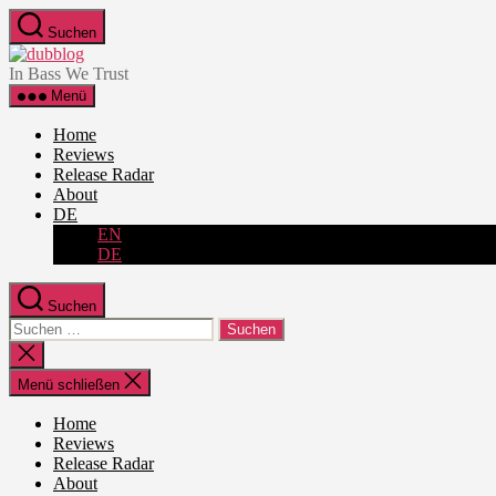
Zum
Suchen
Inhalt
dubblog
springen
In Bass We Trust
Menü
Home
Reviews
Release Radar
About
DE
EN
DE
Suchen
Suche
nach:
Suche
schließen
Menü schließen
Home
Reviews
Release Radar
About