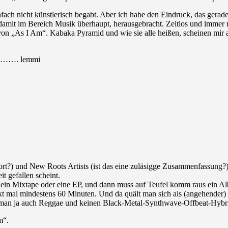
einfach nicht künstlerisch begabt. Aber ich habe den Eindruck, das gerad
damit im Bereich Musik überhaupt, herausgebracht. Zeitlos und immer n
k von „As I Am“. Kabaka Pyramid und wie sie alle heißen, scheinen mir a
………. lemmi
wort?) und New Roots Artists (ist das eine zuläsigge Zusammenfassung
 gefallen scheint.
ein Mixtape oder eine EP, und dann muss auf Teufel komm raus ein Album
kt mal mindestens 60 Minuten. Und da quält man sich als (angehender)
tet man ja auch Reggae und keinen Black-Metal-Synthwave-Offbeat-Hybr
m“.