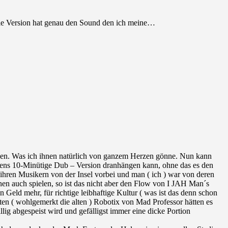
 die Version hat genau den Sound den ich meine…
ienen. Was ich ihnen natürlich von ganzem Herzen gönne. Nun kann
estens 10-Minütige Dub – Version dranhängen kann, ohne das es den
t ihren Musikern von der Insel vorbei und man ( ich ) war von deren
en auch spielen, so ist das nicht aber den Flow von I JAH Man´s
Geld mehr, für richtige leibhaftige Kultur ( was ist das denn schon
ten ( wohlgemerkt die alten ) Robotix von Mad Professor hätten es
illig abgespeist wird und gefälligst immer eine dicke Portion