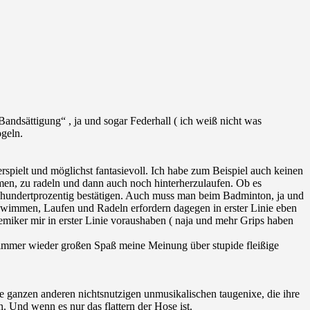
ndsättigung“ , ja und sogar Federhall ( ich weiß nicht was
ogeln.
rspielt und möglichst fantasievoll. Ich habe zum Beispiel auch keinen
mmen, zu radeln und dann auch noch hinterherzulaufen. Ob es
ch hundertprozentig bestätigen. Auch muss man beim Badminton, ja und
Schwimmen, Laufen und Radeln erfordern dagegen in erster Linie eben
miker mir in erster Linie voraushaben ( naja und mehr Grips haben
ir immer wieder großen Spaß meine Meinung über stupide fleißige
e ganzen anderen nichtsnutzigen unmusikalischen taugenixe, die ihre
 Und wenn es nur das flattern der Hose ist.