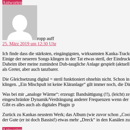
Antworten
sagt:
ropp auff
25. März 2019 um 12:30 Uhr
Ich finde dass die stärksten, eingängigsten, wirksamsten Kanka-Trac
Einige der neueren Songs klingen in der Tat etwas steril, der Eindruc
Daheim über meine zumindest Dub-taugliche Anlage gespielt (aktuel
als Greter, aber auch tanzbarer.
Die Gleichsetzung digital = steril funktioniert ohnehin nicht. Scho
klingen. „Ein Mischpult ist keine Kläranlage“ gilt immer noch, die D
Was bei mir „analoge Wärme“: erzeugt: Bandsättigung (!!), (leicht) z
eingeschränkte Dynamik/Verdrängung anderer Frequenzen wenn der Ba
Gibt es alles auch als digitales Plugin :p
Zurück zu Kankas neustem Werk; das Album (wie zuvor schon „Cool 
der Gute (er ist doch Bassist!) etwas mehr „Dreck“ in den Kanälen z
Antworten