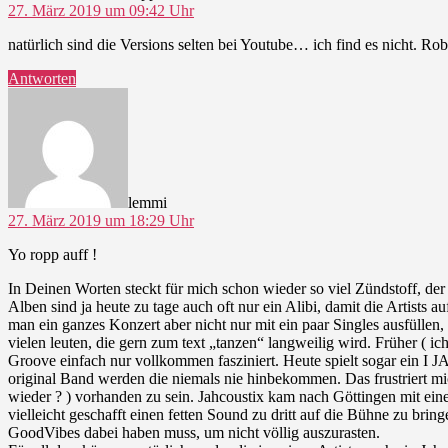
27. März 2019 um 09:42 Uhr
natürlich sind die Versions selten bei Youtube… ich find es nicht.
Antworten
sagt:
lemmi
27. März 2019 um 18:29 Uhr
Yo ropp auff !
In Deinen Worten steckt für mich schon wieder so viel Zündstoff, d
Alben sind ja heute zu tage auch oft nur ein Alibi, damit die Artis
man ein ganzes Konzert aber nicht nur mit ein paar Singles ausfüllen
vielen leuten, die gern zum text „tanzen“ langweilig wird. Früher ( i
Groove einfach nur vollkommen fasziniert. Heute spielt sogar ein I 
original Band werden die niemals nie hinbekommen. Das frustriert mic
wieder ? ) vorhanden zu sein. Jahcoustix kam nach Göttingen mit ein
vielleicht geschafft einen fetten Sound zu dritt auf die Bühne zu bring
GoodVibes dabei haben muss, um nicht völlig auszurasten.