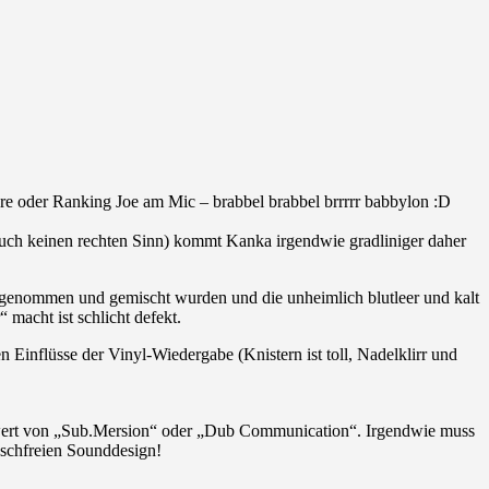
ure oder Ranking Joe am Mic – brabbel brabbel brrrrr babbylon :D
uch keinen rechten Sinn) kommt Kanka irgendwie gradliniger daher
aufgenommen und gemischt wurden und die unheimlich blutleer und kalt
macht ist schlicht defekt.
 Einflüsse der Vinyl-Wiedergabe (Knistern ist toll, Nadelklirr und
gswert von „Sub.Mersion“ oder „Dub Communication“. Irgendwie muss
uschfreien Sounddesign!