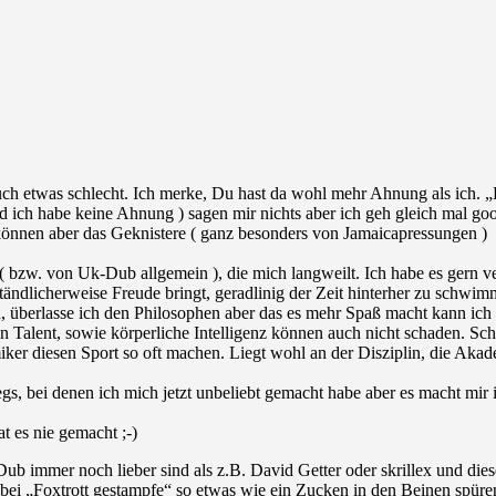
etwas schlecht. Ich merke, Du hast da wohl mehr Ahnung als ich. „Ba
nd ich habe keine Ahnung ) sagen mir nichts aber ich geh gleich mal go
können aber das Geknistere ( ganz besonders von Jamaicapressungen )
( bzw. von Uk-Dub allgemein ), die mich langweilt. Ich habe es gern ve
tändlicherweise Freude bringt, geradlinig der Zeit hinterher zu schwi
fen, überlasse ich den Philosophen aber das es mehr Spaß macht kann i
hen Talent, sowie körperliche Intelligenz können auch nicht schaden. 
er diesen Sport so oft machen. Liegt wohl an der Disziplin, die Akade
wegs, bei denen ich mich jetzt unbeliebt gemacht habe aber es macht m
t es nie gemacht ;-)
b immer noch lieber sind als z.B. David Getter oder skrillex und dies
ei „Foxtrott gestampfe“ so etwas wie ein Zucken in den Beinen spüren.