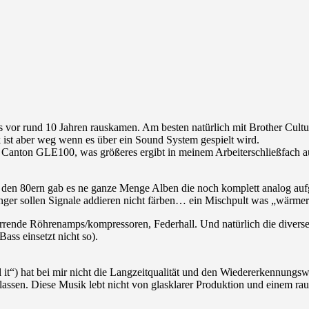
ks vor rund 10 Jahren rauskamen. Am besten natürlich mit Brother Cult
k ist aber weg wenn es über ein Sound System gespielt wird.
l Canton GLE100, was größeres ergibt in meinem Arbeiterschließfach a
n in den 80ern gab es ne ganze Menge Alben die noch komplett analog 
inger sollen Signale addieren nicht färben… ein Mischpult was „wärmer“ 
errende Röhrenamps/kompressoren, Federhall. Und natürlich die diversen
ss einsetzt nicht so).
it“) hat bei mir nicht die Langzeitqualität und den Wiedererkennun
ulassen. Diese Musik lebt nicht von glasklarer Produktion und einem ra