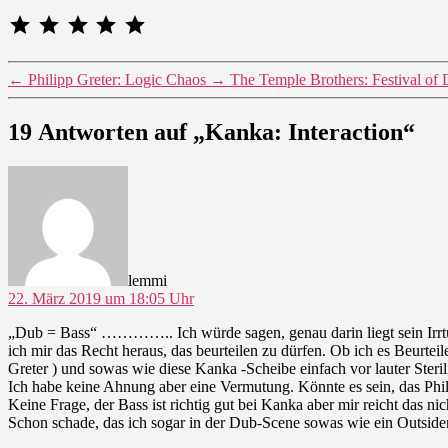
⭐
⭐
⭐
⭐
⭐
Bewertung: 5 von 5.
←
Philipp Greter: Logic Chaos
→
The Temple Brothers: Festival of
19 Antworten auf „Kanka: Interaction“
sagt:
lemmi
22. März 2019 um 18:05 Uhr
„Dub = Bass“ ………….. Ich würde sagen, genau darin liegt sein Irrt
ich mir das Recht heraus, das beurteilen zu dürfen. Ob ich es Beurteile
Greter ) und sowas wie diese Kanka -Scheibe einfach vor lauter Steril
Ich habe keine Ahnung aber eine Vermutung. Könnte es sein, das Phil
Keine Frage, der Bass ist richtig gut bei Kanka aber mir reicht das nic
Schon schade, das ich sogar in der Dub-Scene sowas wie ein Outsi