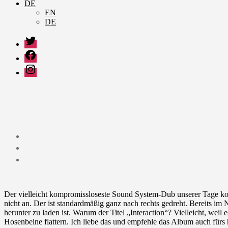
DE
EN
DE
Twitter
Facebook
Instagram
Der vielleicht kompromissloseste Sound System-Dub unserer Tage kom
nicht an. Der ist standardmäßig ganz nach rechts gedreht. Bereits im 
herunter zu laden ist. Warum der Titel „Interaction“? Vielleicht, wei
Hosenbeine flattern. Ich liebe das und empfehle das Album auch für