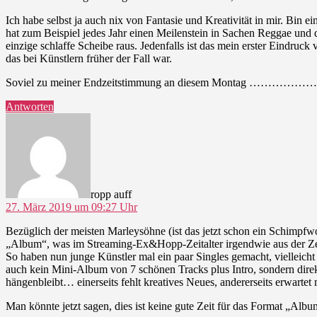
Ich habe selbst ja auch nix von Fantasie und Kreativität in mir. Bin 
hat zum Beispiel jedes Jahr einen Meilenstein in Sachen Reggae und 
einzige schlaffe Scheibe raus. Jedenfalls ist das mein erster Eindruc
das bei Künstlern früher der Fall war.
Soviel zu meiner Endzeitstimmung an diesem Montag ……………
Antworten
sagt:
ropp auff
27. März 2019 um 09:27 Uhr
Bezüglich der meisten Marleysöhne (ist das jetzt schon ein Schimpf
„Album“, was im Streaming-Ex&Hopp-Zeitalter irgendwie aus der Zeit
So haben nun junge Künstler mal ein paar Singles gemacht, vielleicht 
auch kein Mini-Album von 7 schönen Tracks plus Intro, sondern dire
hängenbleibt… einerseits fehlt kreatives Neues, andererseits erwar
Man könnte jetzt sagen, dies ist keine gute Zeit für das Format „Albu