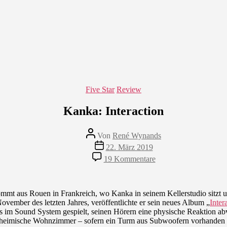
Kategorien
Five Star
Review
Kanka: Interaction
Beitragsautor
Von
René Wynands
Veröffentlichungsdatum
22. März 2019
zu
19 Kommentare
Kanka:
Interaction
mt aus Rouen in Frankreich, wo Kanka in seinem Kellerstudio sitzt u
November des letzten Jahres, veröffentlichte er sein neues Album „
Inter
l es im Sound System gespielt, seinen Hörern eine physische Reaktion ab
s heimische Wohnzimmer – sofern ein Turm aus Subwoofern vorhanden i