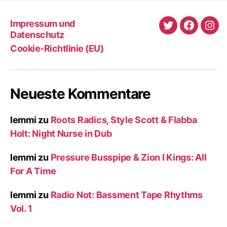
Impressum und
Twitter
Faceboo
Ins
Datenschutz
Cookie-Richtlinie (EU)
Neueste Kommentare
lemmi
zu
Roots Radics, Style Scott & Flabba
Holt: Night Nurse in Dub
lemmi
zu
Pressure Busspipe & Zion I Kings: All
For A Time
lemmi
zu
Radio Not: Bassment Tape Rhythms
Vol. 1