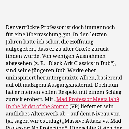
In
the
Midst
of
Der verrückte Professor ist doch immer noch
the
für eine Überraschung gut. In den letzten
Storm
Jahren hatte ich schon die Hoffnung
aufgegeben, dass er zu alter Größe zurück
finden würde. Von wenigen Ausnahmen
abgesehen (z. B. „Black Ark Classics in Dub“),
sind seine jüngeren Dub-Werke eher
uninspiriert heruntergemixte Alben, basierend
auf oft mäßigem Ausgangsmaterial. Doch nun
hat er meinen vollen Respekt mit einem Schlag
zurück erobert. Mit
„Mad Professor Meets Jah9
In the Midst of the Storm“
(VP) liefert er sein
amtliches Alterswerk ab – auf dem Niveau von
(ja, sagen wir es ruhig) „Massive Attack vs. Mad
Professor: No Protection“. Hier schließt sich der