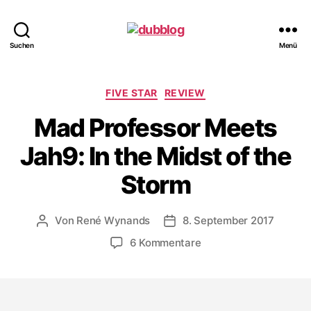
dubblog
Suchen
Menü
Kategorien
FIVE STAR
REVIEW
Mad Professor Meets
Jah9: In the Midst of the
Storm
Von
René Wynands
8. September 2017
Beitragsautor
Veröffentlichungsdatum
zu
6 Kommentare
Mad
Professor
Meets
Jah9: