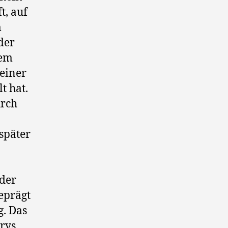
t, auf
m
der
tem
 einer
t hat.
urch
später
 der
eprägt
g. Das
rrys