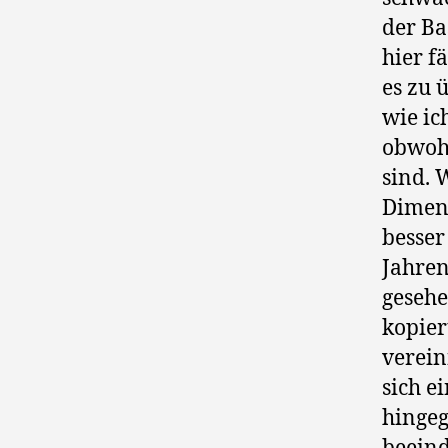
der Ba
hier f
es zu 
wie ic
obwohl
sind. 
Dimens
besser
Jahren
gesehe
kopier
verein
sich e
hingeg