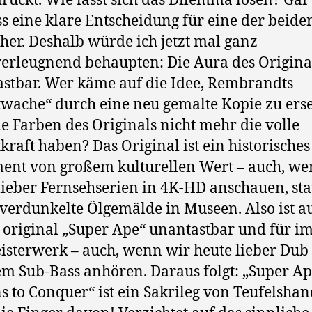
ruckt. Wie lässt sich das Dilemma lösen? Gar 
s eine klare Entscheidung für eine der beide
 her. Deshalb würde ich jetzt mal ganz
verleugnend behaupten: Die Aura des Original
stbar. Wer käme auf die Idee, Rembrandts
wache“ durch eine neu gemalte Kopie zu erse
ie Farben des Originals nicht mehr die volle
kraft haben? Das Original ist ein historisches
nt von großem kulturellen Wert – auch, we
lieber Fernsehserien in 4K-HD anschauen, sta
verdunkelte Ölgemälde in Museen. Also ist a
 original „Super Ape“ unantastbar und für 
isterwerk – auch, wenn wir heute lieber Dub
em Sub-Bass anhören. Daraus folgt: „Super A
s to Conquer“ ist ein Sakrileg von Teufelshan