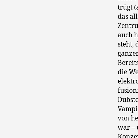
trügt 
das al
Zentru
auch h
steht,
ganzen
Bereit
die We
elektr
fusion
Dubste
Vampir
von he
war – 
Konzep