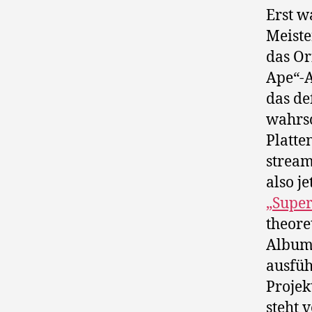
Erst w
Meiste
das Or
Ape“-A
das de
wahrsc
Platte
stream
also j
„Super
theore
Albums
ausfüh
Projek
steht 