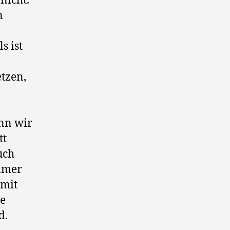
nicht.
n
s ist
tzen,
nn wir
tt
uch
immer
 mit
pe
d.