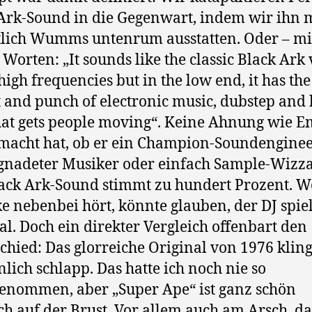
Ark-Sound in die Gegenwart, indem wir ihn 
lich Wumms untenrum ausstatten. Oder – mi
Worten: „It sounds like the classic Black Ark 
 high frequencies but in the low end, it has the
 and punch of electronic music, dubstep and 
hat gets people moving“. Keine Ahnung wie 
macht hat, ob er ein Champion-Soundengineer
gnadeter Musiker oder einfach Sample-Wizza
ack Ark-Sound stimmt zu hundert Prozent. W
 nebenbei hört, könnte glauben, der DJ spie
al. Doch ein direkter Vergleich offenbart den
chied: Das glorreiche Original von 1976 kling
nlich schlapp. Das hatte ich noch nie so
nommen, aber „Super Ape“ ist ganz schön
h auf der Brust. Vor allem auch am Arsch, d