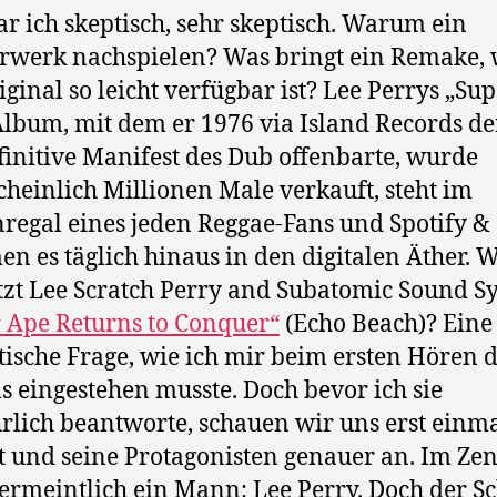
ar ich skeptisch, sehr skeptisch. Warum ein
rwerk nachspielen? Was bringt ein Remake,
iginal so leicht verfügbar ist? Lee Perrys „Su
lbum, mit dem er 1976 via Island Records de
finitive Manifest des Dub offenbarte, wurde
heinlich Millionen Male verkauft, steht im
nregal eines jeden Reggae-Fans und Spotify & 
en es täglich hinaus in den digitalen Äther.
etzt Lee Scratch Perry and Subatomic Sound S
 Ape Returns to Conquer“
(Echo Beach)? Eine
tische Frage, wie ich mir beim ersten Hören 
 eingestehen musste. Doch bevor ich sie
rlich beantworte, schauen wir uns erst einma
t und seine Protagonisten genauer an. Im Ze
vermeintlich ein Mann: Lee Perry. Doch der S