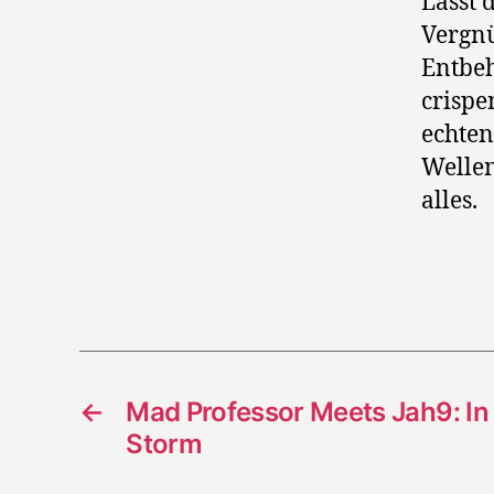
Lasst 
Vergnü
Entbeh
crispe
echten
Wellen
alles.
←
Mad Professor Meets Jah9: In 
Storm