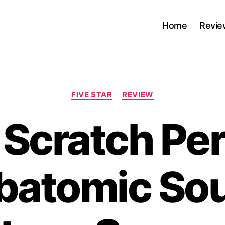
Home
Revie
Kategorien
FIVE STAR
REVIEW
 Scratch Per
batomic So