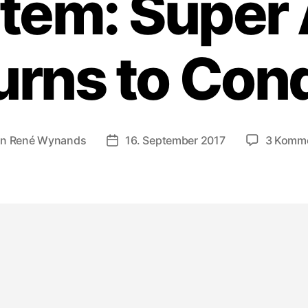
tem: Super
urns to Con
on
René Wynands
16. September 2017
3 Komm
ragsautor
Veröffentlichungsdatum