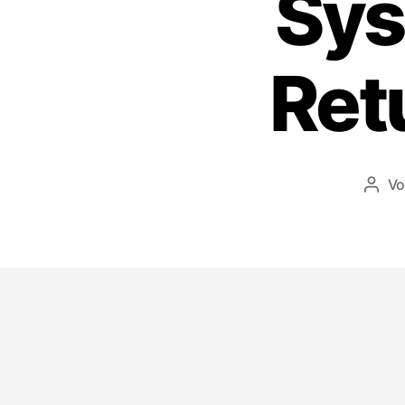
Sys
Ret
V
Beit