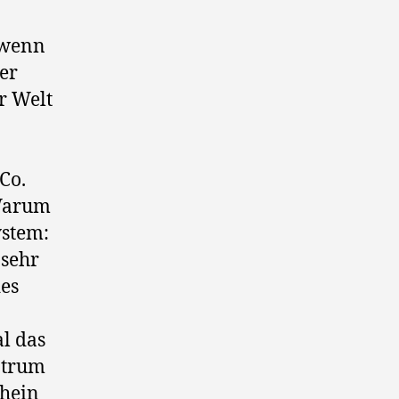
to
Conquer
 wenn
per
r Welt
Co.
 Warum
ystem:
 sehr
des
l das
ntrum
chein