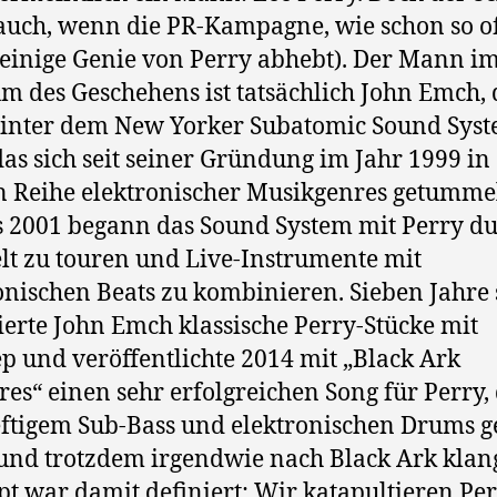
(auch, wenn die PR-Kampagne, wie schon so of
leinige Genie von Perry abhebt). Der Mann i
m des Geschehens ist tatsächlich John Emch, 
inter dem New Yorker Subatomic Sound Sys
 das sich seit seiner Gründung im Jahr 1999 in
 Reihe elektronischer Musikgenres getummel
s 2001 begann das Sound System mit Perry d
lt zu touren und Live-Instrumente mit
onischen Beats zu kombinieren. Sieben Jahre 
ierte John Emch klassische Perry-Stücke mit
p und veröffentlichte 2014 mit „Black Ark
es“ einen sehr erfolgreichen Song für Perry,
ftigem Sub-Bass und elektronischen Drums g
und trotzdem irgendwie nach Black Ark klan
t war damit definiert: Wir katapultieren Pe