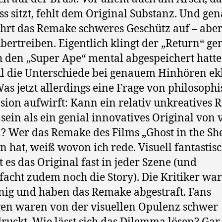
ss sitzt, fehlt dem Original Substanz. Und ge
ährt das Remake schweres Geschütz auf – abe
übertreiben. Eigentlich klingt der „Return“ ge
h den „Super Ape“ mental abgespeichert hatte
 die Unterschiede bei genauem Hinhören ek
Was jetzt allerdings eine Frage von philosoph
ion aufwirft: Kann ein relativ unkreatives
 sein als ein genial innovatives Original von 
? Wer das Remake des Films „Ghost in the She
n hat, weiß wovon ich rede. Visuell fantastisc
t es das Original fast in jeder Szene (und
facht zudem noch die Story). Die Kritiker wa
inig und haben das Remake abgestraft. Fans
en waren von der visuellen Opulenz schwer