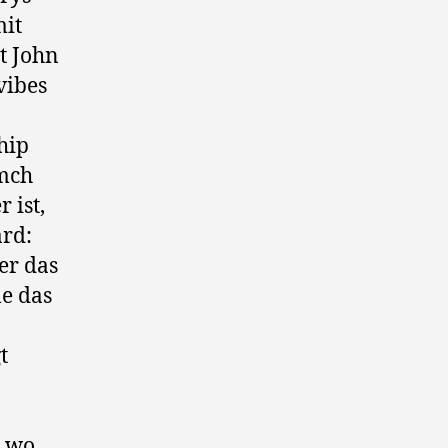
mit
t John
vibes
hip
Emch
 ist,
rd:
er das
le das
t
a wo