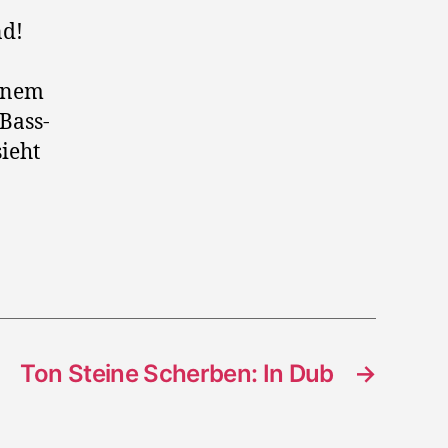
nd!
einem
Bass-
ieht
Ton Steine Scherben: In Dub
→