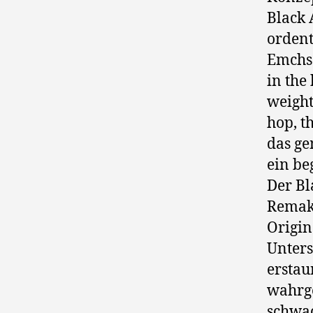
Black 
ordent
Emchs 
in the
weight
hop, t
das ge
ein be
Der Bl
Remake
Origin
Unters
erstau
wahrge
schwac