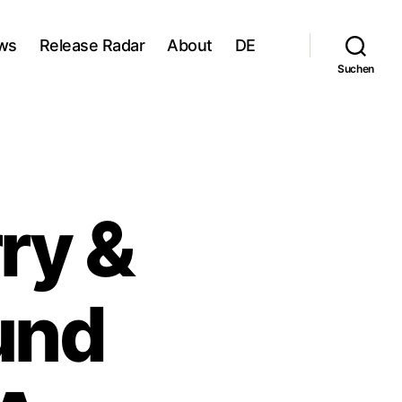
ws
Release Radar
About
DE
Suchen
ry &
und