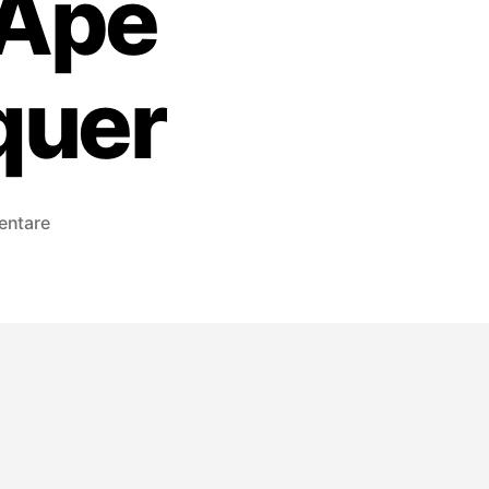
 Ape
quer
zu
entare
Lee
Scratch
Perry
&
Subatomic
Sound
System:
Super
Ape
Returns