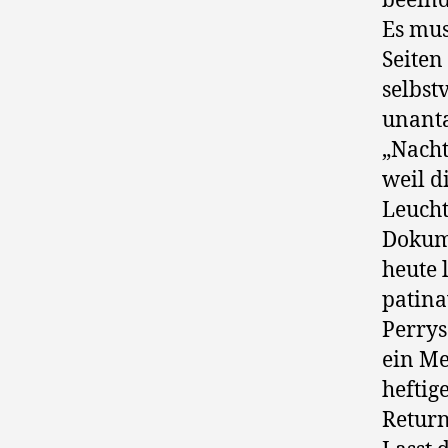
beeind
Es mus
Seiten
selbst
unanta
„Nacht
weil d
Leucht
Dokume
heute 
patina
Perrys
ein Me
heftig
Return