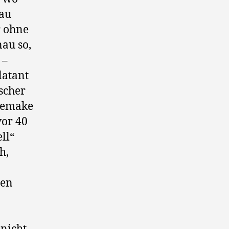
nau
r ohne
nau so,
 –
latant
ischer
 Remake
vor 40
ll“
h,
ren