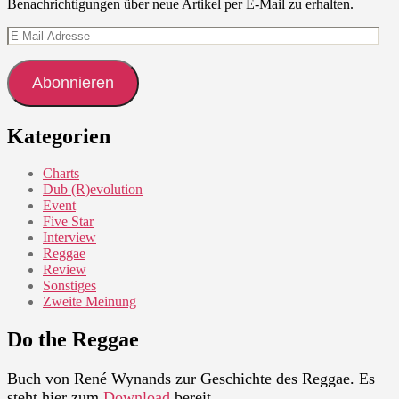
Benachrichtigungen über neue Artikel per E-Mail zu erhalten.
E-
Mail-
Adresse
Abonnieren
Kategorien
Charts
Dub (R)evolution
Event
Five Star
Interview
Reggae
Review
Sonstiges
Zweite Meinung
Do the Reggae
Buch von René Wynands zur Geschichte des Reggae. Es
steht hier zum
Download
bereit.