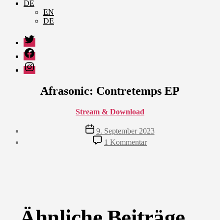
DE
EN
DE
Twitter
Facebook
Instagram
Afrasonic: Contretemps EP
Stream & Download
Veröffentlichungsdatum
9. September 2023
zu
1 Kommentar
Afrasonic:
Contretemps
EP
Ähnliche Beiträge