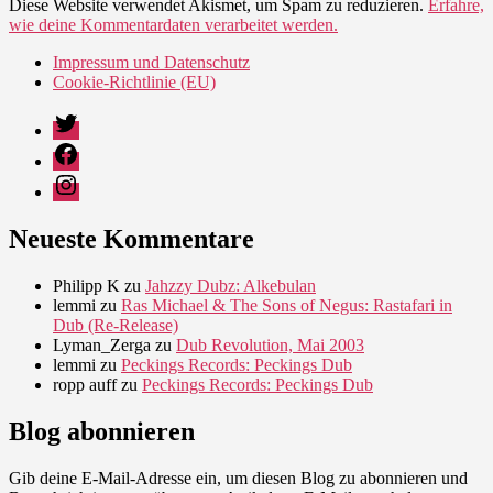
Diese Website verwendet Akismet, um Spam zu reduzieren.
Erfahre,
wie deine Kommentardaten verarbeitet werden.
Impressum und Datenschutz
Cookie-Richtlinie (EU)
Twitter
Facebook
Instagram
Neueste Kommentare
Philipp K
zu
Jahzzy Dubz: Alkebulan
lemmi
zu
Ras Michael & The Sons of Negus: Rastafari in
Dub (Re-Release)
Lyman_Zerga
zu
Dub Revolution, Mai 2003
lemmi
zu
Peckings Records: Peckings Dub
ropp auff
zu
Peckings Records: Peckings Dub
Blog abonnieren
Gib deine E-Mail-Adresse ein, um diesen Blog zu abonnieren und