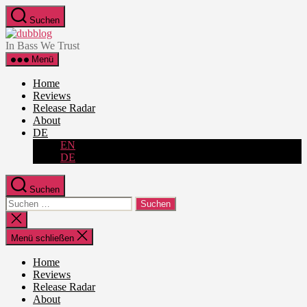
Zum
Suchen
Inhalt
dubblog
springen
In Bass We Trust
Menü
Home
Reviews
Release Radar
About
DE
EN
DE
Suchen
Suche
nach:
Suche
schließen
Menü schließen
Home
Reviews
Release Radar
About