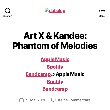
dubblog
Suchen
Menü
Art X & Kandee:
Phantom of Melodies
Apple Music
Spotify
Bandcamp
„>Apple Music
Spotify
Bandcamp
zu
9. Mai 2026
Keine Kommentare
Veröffentlichungsdatum
Art