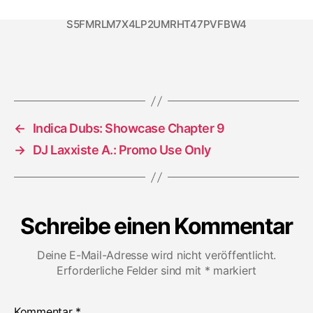
X
&
S5FMRLM7X4LP2UMRHT47PVFBW4
Kandee:
Phantom
of
Melodies
←
Indica Dubs: Showcase Chapter 9
→
DJ Laxxiste A.: Promo Use Only
Schreibe einen Kommentar
Deine E-Mail-Adresse wird nicht veröffentlicht.
Erforderliche Felder sind mit
*
markiert
Kommentar
*