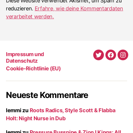
Diese Website verwendet Akismet, um Spam zu
reduzieren.
Erfahre, wie deine Kommentardaten
verarbeitet werden.
Impressum und
Twitter
Faceboo
Ins
Datenschutz
Cookie-Richtlinie (EU)
Neueste Kommentare
lemmi
zu
Roots Radics, Style Scott & Flabba
Holt: Night Nurse in Dub
lemmi
zu
Pressure Busspipe & Zion I Kings: All