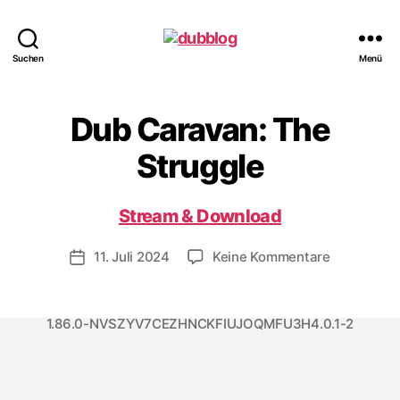
dubblog
Suchen
Menü
Dub Caravan: The
Struggle
Stream & Download
zu
11. Juli 2024
Keine Kommentare
Veröffentlichungsdatum
Dub
Caravan:
The
1.86.0-NVSZYV7CEZHNCKFIUJOQMFU3H4.0.1-2
Struggle