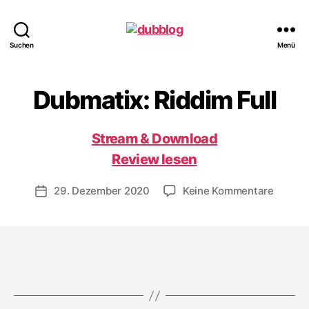
dubblog
Suchen
Menü
Dubmatix: Riddim Full
Stream & Download
Review lesen
zu
29. Dezember 2020
Keine Kommentare
Veröffentlichungsdatum
Dubmat
Riddim
Full