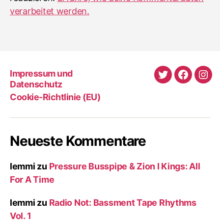
verarbeitet werden.
Impressum und
Twitter
Faceboo
Ins
Datenschutz
Cookie-Richtlinie (EU)
Neueste Kommentare
lemmi
zu
Pressure Busspipe & Zion I Kings: All
For A Time
lemmi
zu
Radio Not: Bassment Tape Rhythms
Vol. 1