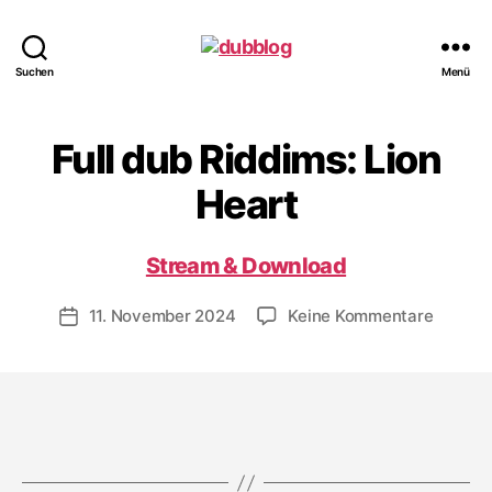
dubblog
Suchen
Menü
Full dub Riddims: Lion
Heart
Stream & Download
zu
11. November 2024
Keine Kommentare
Veröffentlichungsdatum
Full
dub
Riddims
Lion
Heart