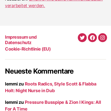
verarbeitet werden.
Impressum und
Twitter
Faceboo
Ins
Datenschutz
Cookie-Richtlinie (EU)
Neueste Kommentare
lemmi
zu
Roots Radics, Style Scott & Flabba
Holt: Night Nurse in Dub
lemmi
zu
Pressure Busspipe & Zion I Kings: All
For A Time