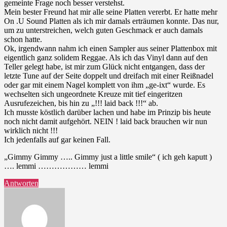
gemeinte Frage noch besser verstehst.
Mein bester Freund hat mir alle seine Platten vererbt. Er hatte mehr
On .U Sound Platten als ich mir damals erträumen konnte. Das nur,
um zu unterstreichen, welch guten Geschmack er auch damals
schon hatte.
Ok, irgendwann nahm ich einen Sampler aus seiner Plattenbox mit
eigentlich ganz solidem Reggae. Als ich das Vinyl dann auf den
Teller gelegt habe, ist mir zum Glück nicht entgangen, dass der
letzte Tune auf der Seite doppelt und dreifach mit einer Reißnadel
oder gar mit einem Nagel komplett von ihm „ge-ixt“ wurde. Es
wechselten sich ungeordnete Kreuze mit tief eingeritzen
Ausrufezeichen, bis hin zu „!!! laid back !!!“ ab.
Ich musste köstlich darüber lachen und habe im Prinzip bis heute
noch nicht damit aufgehört. NEIN ! laid back brauchen wir nun
wirklich nicht !!!
Ich jedenfalls auf gar keinen Fall.
„Gimmy Gimmy ….. Gimmy just a little smile“ ( ich geh kaputt )
…. lemmi ……………… lemmi
Antworten
sagt: