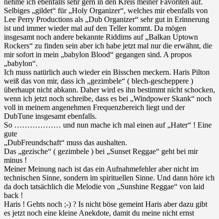
nehme ich ebenfalls sehr gern in den Kreis meiner Favoriten auf.
Selbiges „gildet“ für „Holy Organizer“, welches mir ebenfalls von
Lee Perry Productions als „Dub Organizer“ sehr gut in Erinnerung
ist und immer wieder mal auf den Teller kommt. Da mögen
insgesamt noch andere bekannte Riddims auf „Balkan Uptown
Rockers“ zu finden sein aber ich habe jetzt mal nur die erwähnt, die
mir sofort in mein „babylon Blood“ gegangen sind. A propos
„babylon“.
Ich muss natürlich auch wieder ein Bisschen meckern. Haris Pilton
weiß das von mir, dass ich „gezimbele“ ( blech-gescheppere )
überhaupt nicht abkann. Daher wird es ihn bestimmt nicht schocken,
wenn ich jetzt noch schreibe, dass es bei „Windpower Skank“ noch
voll in meinem angenehmen Frequenzbereich liegt und der
DubTune insgesamt ebenfalls.
So ……………… und nun mache ich mal einen auf „Hater“ ! Eine
gute
„DubFreundschaft“ muss das aushalten.
Das „gezische“ ( gezimbele ) bei „Sunset Reggae“ geht bei mir
minus !
Meiner Meinung nach ist das ein Aufnahmefehler aber nicht im
technischen Sinne, sondern im spirituellen Sinne. Und dann höre ich
da doch tatsächlich die Melodie von „Sunshine Reggae“ von laid
back !
Haris ! Gehts noch ;-) ? Is nicht böse gemeint Haris aber dazu gibt
es jetzt noch eine kleine Anekdote, damit du meine nicht ernst