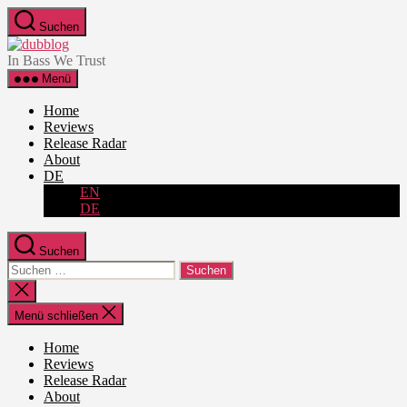
Zum
Suchen
Inhalt
dubblog
springen
In Bass We Trust
Menü
Home
Reviews
Release Radar
About
DE
EN
DE
Suchen
Suche
nach:
Suche
schließen
Menü schließen
Home
Reviews
Release Radar
About