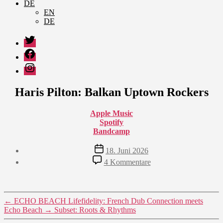
DE
EN
DE
Twitter
Facebook
Instagram
Haris Pilton: Balkan Uptown Rockers
Apple Music
Spotify
Bandcamp
Veröffentlichungsdatum
18. Juni 2026
zu
4 Kommentare
Haris
Pilton:
Balkan
Uptown
←
ECHO BEACH Lifefidelity: French Dub Connection meets
Rockers
Echo Beach
→
Subset: Roots & Rhythms