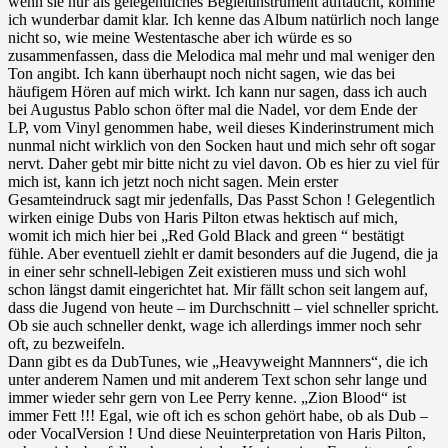
wenn sie nur als gelegentliches Begleitinstrument auftaucht, komme
ich wunderbar damit klar. Ich kenne das Album natürlich noch lange
nicht so, wie meine Westentasche aber ich würde es so
zusammenfassen, dass die Melodica mal mehr und mal weniger den
Ton angibt. Ich kann überhaupt noch nicht sagen, wie das bei
häufigem Hören auf mich wirkt. Ich kann nur sagen, dass ich auch
bei Augustus Pablo schon öfter mal die Nadel, vor dem Ende der
LP, vom Vinyl genommen habe, weil dieses Kinderinstrument mich
nunmal nicht wirklich von den Socken haut und mich sehr oft sogar
nervt. Daher gebt mir bitte nicht zu viel davon. Ob es hier zu viel für
mich ist, kann ich jetzt noch nicht sagen. Mein erster
Gesamteindruck sagt mir jedenfalls, Das Passt Schon ! Gelegentlich
wirken einige Dubs von Haris Pilton etwas hektisch auf mich,
womit ich mich hier bei „Red Gold Black and green “ bestätigt
fühle. Aber eventuell ziehlt er damit besonders auf die Jugend, die ja
in einer sehr schnell-lebigen Zeit existieren muss und sich wohl
schon längst damit eingerichtet hat. Mir fällt schon seit langem auf,
dass die Jugend von heute – im Durchschnitt – viel schneller spricht.
Ob sie auch schneller denkt, wage ich allerdings immer noch sehr
oft, zu bezweifeln.
Dann gibt es da DubTunes, wie „Heavyweight Mannners“, die ich
unter anderem Namen und mit anderem Text schon sehr lange und
immer wieder sehr gern von Lee Perry kenne. „Zion Blood“ ist
immer Fett !!! Egal, wie oft ich es schon gehört habe, ob als Dub –
oder VocalVersion ! Und diese Neuinterpretation von Haris Pilton,