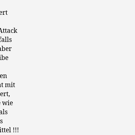
ert
Attack
alls
aber
ibe
den
t mit
ert,
e wie
als
s
tel !!!