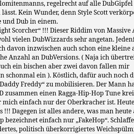
lomitenmanns, regelrecht auf alle DubGipfel
n lässt. Kein Wunder, denn Style Scott verkörp
 und Dub in einem.
ght Scorcher“ !!! Dieser Riddim von Massive 
wohl vielen DubWizzards sehr angetan. Jedenf
ch davon inzwischen auch schon eine kleine 
iche Anzahl an DubVersions. ( Naja ich übertre
uch ein bischen aber zwei davon fallen mir
n schonmal ein ). Köstlich, dafür auch noch 
 Daddy Freddy“ zu mobilisieren. Der Mann ha
D zusammen einen Ragga-Hip-Hop Tune krei
r mich einfach nur der Oberkracher ist. Heut
 !!! Dagegen ist alles andere, was man heute 
 bezeichnet einfach nur „FakeHop“. Schlaffe
ertes, politisch überkorrigiertes Weichspülmit