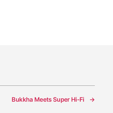
ht
ers
Bukkha Meets Super Hi-Fi
→