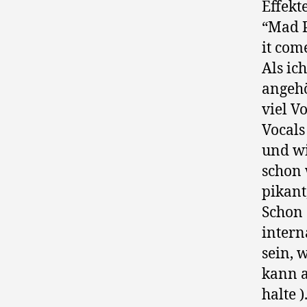
Effekte
“Mad 
it come
Als ic
angehö
viel V
Vocals
und wi
schon 
pikant
Schon 
intern
sein, 
kann a
halte 