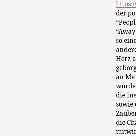
https
der po
“People
“Away 
so ein
andere
Herz a
geborg
an Mam
würde 
die In
sowie 
Zauber
die Ch
mitwir