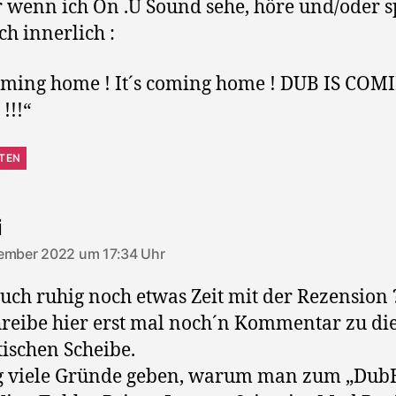
wenn ich On .U Sound sehe, höre und/oder s
ch innerlich :
coming home ! It´s coming home ! DUB IS COM
!!!“
TEN
sagt:
i
ember 2022 um 17:34 Uhr
euch ruhig noch etwas Zeit mit der Rezension 
hreibe hier erst mal noch´n Kommentar zu di
tischen Scheibe.
g viele Gründe geben, warum man zum „Dub