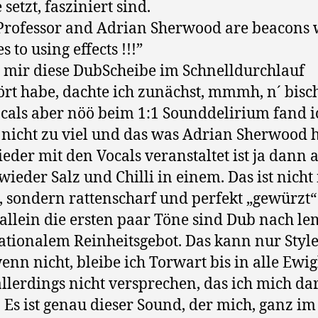
 setzt, fasziniert sind.
Professor and Adrian Sherwood are beacons
s to using effects !!!”
h mir diese DubScheibe im Schnelldurchlauf
rt habe, dachte ich zunächst, mmmh, n´ bisc
ocals aber nöö beim 1:1 Sounddelirium fand i
 nicht zu viel und das was Adrian Sherwood 
eder mit den Vocals veranstaltet ist ja dann 
wieder Salz und Chilli in einem. Das ist nicht
, sondern rattenscharf und perfekt „gewürzt“
allein die ersten paar Töne sind Dub nach le
ationalem Reinheitsgebot. Das kann nur Style
wenn nicht, bleibe ich Torwart bis in alle Ewig
llerdings nicht versprechen, das ich mich da
). Es ist genau dieser Sound, der mich, ganz i