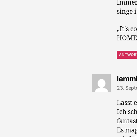
Immer 
singe i
„It´s 
HOME 
ANTWOR
lemm
23. Sept
Lasst 
Ich sc
fantas
Es ma