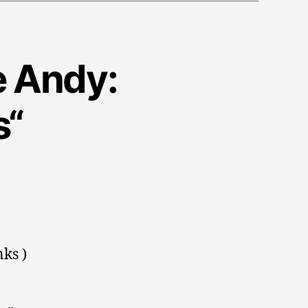
e Andy:
s“
nks )