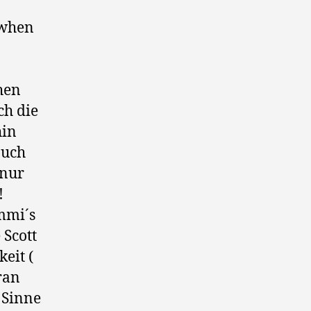
 when
hen
ch die
hin
auch
 nur
!
mmi´s
 Scott
keit (
ran
m Sinne