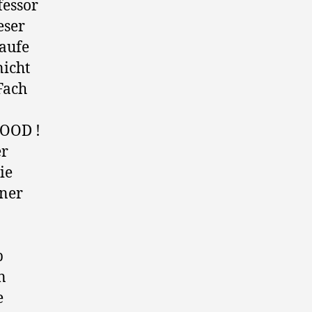
fessor
eser
Laufe
nicht
Fach
WOOD !
er
ie
iner
b
n
e