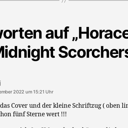
orten auf „Horac
idnight Scorcher
sagt:
i
ember 2022 um 15:21 Uhr
 das Cover und der kleine Schriftzug ( oben li
chon fünf Sterne wert !!!