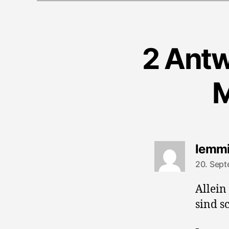
2 Antw
M
lemm
20. Sept
Allein
sind s