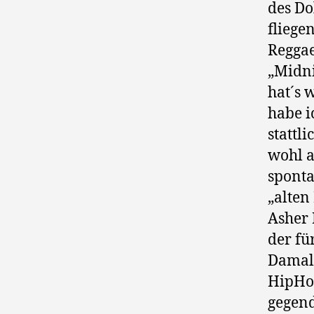
des Do
fliege
Reggae
„Midni
hat´s 
habe i
stattl
wohl a
sponta
„alten
Asher 
der fü
Damals
HipHop
gegend