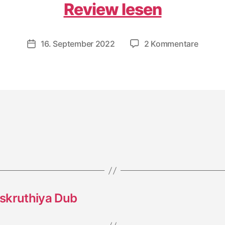
Review lesen
zu
16. September 2022
2 Kommentare
Veröffentlichungsdatum
Horace
Andy:
Midnig
Scorch
skruthiya Dub