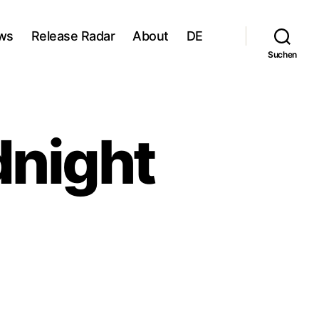
ws
Release Radar
About
DE
Suchen
dnight