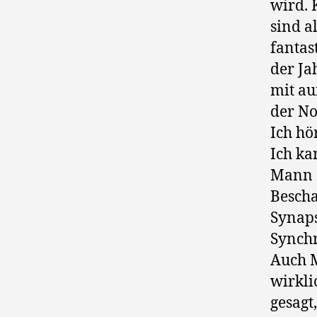
wird. 
sind a
fantas
der Ja
mit au
der No
Ich hö
Ich ka
Mann z
Bescha
Synaps
Synch
Auch M
wirkli
gesagt