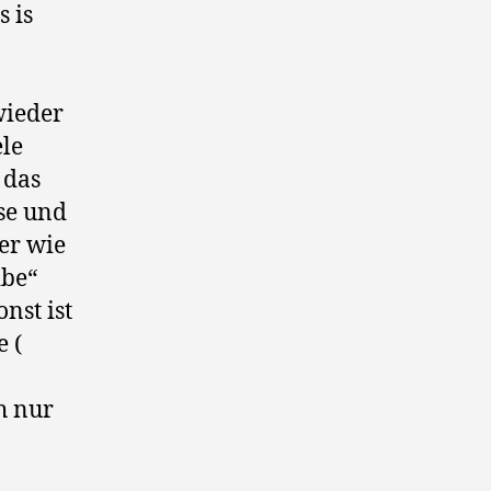
 is
wieder
ele
 das
use und
er wie
ibe“
nst ist
 (
h nur