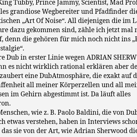
King Tubby, Prince Jammy, Scientist, Mad Pro
lles grandiose Wegbereiter und Pfadfinder di
tischen „Art Of Noise“. All diejenigen die im 
hre dazu gekommen sind, zähle ich jetzt mal 
f, denn die gehören für mich noch nicht ins „
stalgie“.
re Dub in erster Linie wegen ADRIAN SHER
nn es nicht wirklich rational erklären aber d
aubert eine DubAtmosphäre, die exakt auf d
ffenheit all meiner Körperzellen und all me
en im Gehirn abgestimmt ist. Da läuft alles
ron.
enschen, wie z. B. Paolo Baldini, die von Du
ch etwas verstehen, haben in Interviews scho
, das sie von der Art, wie Adrian Sherwood di