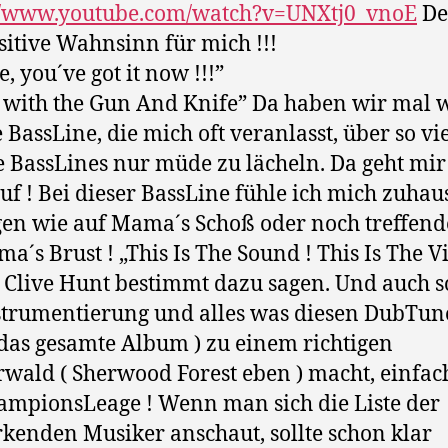
://www.youtube.com/watch?v=UNXtj0_vnoE
Des
sitive Wahnsinn für mich !!!
, you´ve got it now !!!”
with the Gun And Knife” Da haben wir mal 
e BassLine, die mich oft veranlasst, über so vi
 BassLines nur müde zu lächeln. Da geht mir
uf ! Bei dieser BassLine fühle ich mich zuha
en wie auf Mama´s Schoß oder noch treffend
a´s Brust ! „This Is The Sound ! This Is The V
Clive Hunt bestimmt dazu sagen. Und auch so
strumentierung und alles was diesen DubTune
das gesamte Album ) zu einem richtigen
wald ( Sherwood Forest eben ) macht, einfac
ampionsLeage ! Wenn man sich die Liste der
kenden Musiker anschaut, sollte schon klar