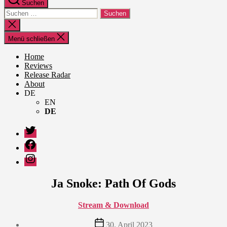
Suchen
Suche
nach:
Suche
schließen
Menü schließen
Home
Reviews
Release Radar
About
DE
EN
DE
Twitter
Facebook
Instagram
Ja Snoke: Path Of Gods
Stream & Download
Veröffentlichungsdatum
30. April 2023