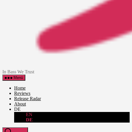
dubblog
In Bass We Trust
Menü
Home
Reviews
Release Radar
About
DE
EN
DE