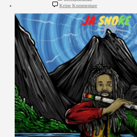
zu
Keine Kommentare
Ja
Snoke:
Path
Of
Gods