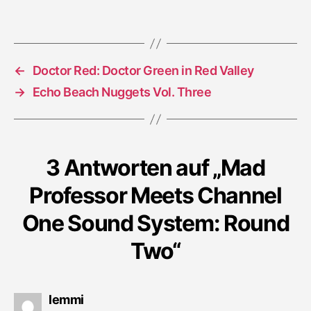
One
Sound
System:
Round
←
Doctor Red: Doctor Green in Red Valley
Two
→
Echo Beach Nuggets Vol. Three
3 Antworten auf „Mad
Professor Meets Channel
One Sound System: Round
Two“
sagt:
lemmi