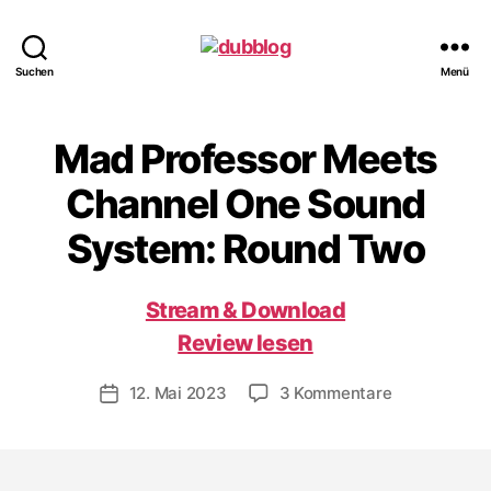
dubblog
Suchen
Menü
Mad Professor Meets
Channel One Sound
System: Round Two
Stream & Download
Review lesen
zu
12. Mai 2023
3 Kommentare
Veröffentlichungsdatum
Mad
Professor
Meets
Channel