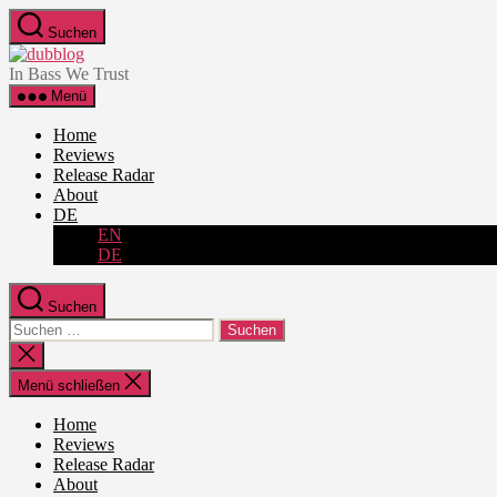
Zum
Suchen
Inhalt
dubblog
springen
In Bass We Trust
Menü
Home
Reviews
Release Radar
About
DE
EN
DE
Suchen
Suche
nach:
Suche
schließen
Menü schließen
Home
Reviews
Release Radar
About