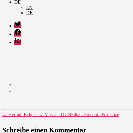
DE
EN
DE
Twitter
Facebook
Instagram
←
Hermit: Eclipse
→
Massaia DUBkillah: Freedom & Justice
Schreibe einen Kommentar