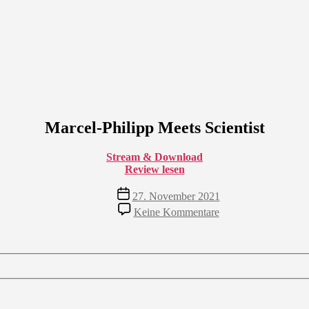
Marcel-Philipp Meets Scientist
Stream & Download
Review lesen
Veröffentlichungsdatum
27. November 2021
zu
Keine Kommentare
Marcel-
Philipp
Meets
Scientist