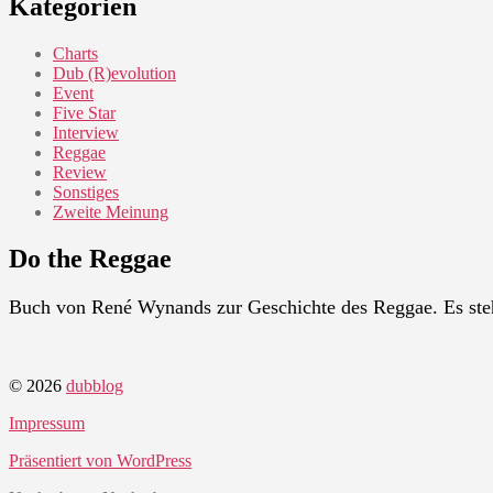
Kategorien
Charts
Dub (R)evolution
Event
Five Star
Interview
Reggae
Review
Sonstiges
Zweite Meinung
Do the Reggae
Buch von René Wynands zur Geschichte des Reggae. Es ste
© 2026
dubblog
Impressum
Präsentiert von WordPress