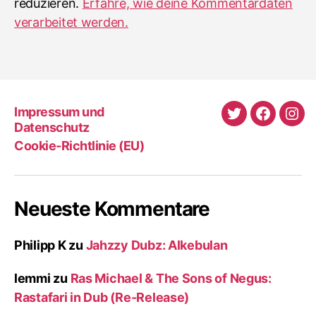
reduzieren.
Erfahre, wie deine Kommentardaten
verarbeitet werden.
Impressum und
Twitter
Faceboo
Ins
Datenschutz
Cookie-Richtlinie (EU)
Neueste Kommentare
Philipp K
zu
Jahzzy Dubz: Alkebulan
lemmi
zu
Ras Michael & The Sons of Negus:
Rastafari in Dub (Re-Release)