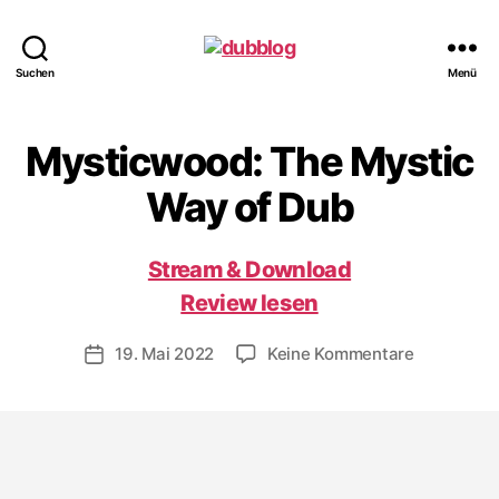
dubblog
Suchen
Menü
Mysticwood: The Mystic
Way of Dub
Stream & Download
Review lesen
zu
19. Mai 2022
Keine Kommentare
Veröffentlichungsdatum
Mysticwoo
The
Mystic
Way
of