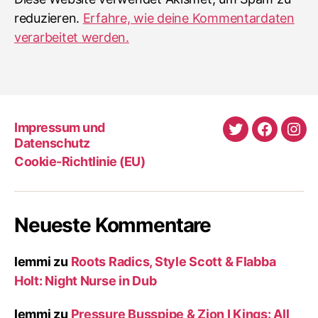
reduzieren.
Erfahre, wie deine Kommentardaten
verarbeitet werden.
Impressum und
Twitter
Faceboo
Ins
Datenschutz
Cookie-Richtlinie (EU)
Neueste Kommentare
lemmi
zu
Roots Radics, Style Scott & Flabba
Holt: Night Nurse in Dub
lemmi
zu
Pressure Busspipe & Zion I Kings: All