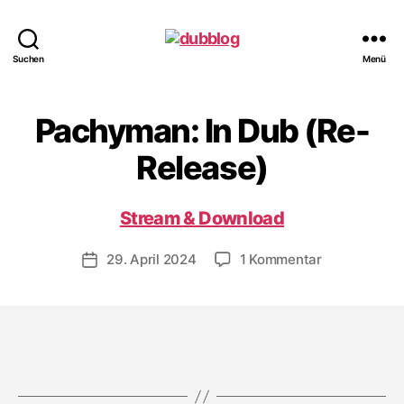
dubblog
Suchen
Menü
Pachyman: In Dub (Re-
Release)
Stream & Download
zu
29. April 2024
1 Kommentar
Veröffentlichungsdatum
Pachyman:
In
Dub
(Re-
Release)