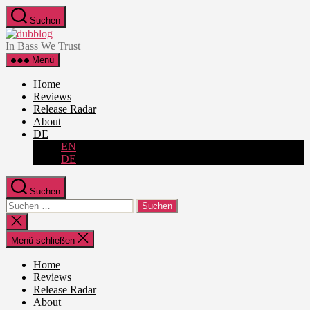
Zum
Suchen
Inhalt
dubblog
springen
In Bass We Trust
Menü
Home
Reviews
Release Radar
About
DE
EN
DE
Suchen
Suche
nach:
Suche
schließen
Menü schließen
Home
Reviews
Release Radar
About