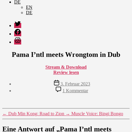
DE
EN
DE
Twitter
Facebook
Instagram
Pama I’ntl meets Wrongtom in Dub
Stream & Download
Review lesen
Veröffentlichungsdatum
3. Februar 2023
zu
1 Kommentar
Pama
I’ntl
meets
Wrongtom
←
Dub Min Kong: Road to Zion
→
Muscle Voice: Bingi Bongo
in
Dub
Eine Antwort auf „Pama I’ntl meets