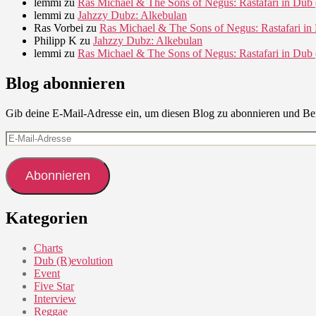
lemmi
zu
Ras Michael & The Sons of Negus: Rastafari in Dub 
lemmi
zu
Jahzzy Dubz: Alkebulan
Ras Vorbei
zu
Ras Michael & The Sons of Negus: Rastafari in
Philipp K
zu
Jahzzy Dubz: Alkebulan
lemmi
zu
Ras Michael & The Sons of Negus: Rastafari in Dub 
Blog abonnieren
Gib deine E-Mail-Adresse ein, um diesen Blog zu abonnieren und Ben
E-
Mail-
Adresse
Abonnieren
Kategorien
Charts
Dub (R)evolution
Event
Five Star
Interview
Reggae