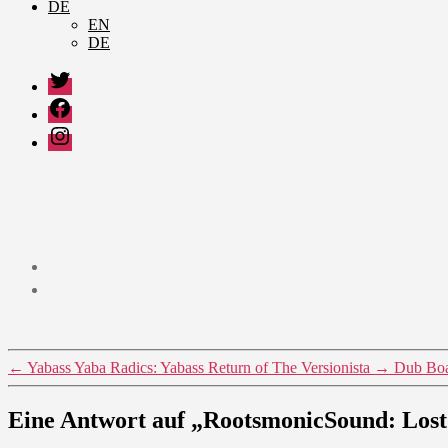
DE
EN
DE
Twitter
Facebook
Instagram
←
Yabass Yaba Radics: Yabass Return of The Versionista
→
Dub Boa
Eine Antwort auf „RootsmonicSound: Lost