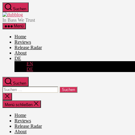
Zum
Suchen
Inhalt
dubblog
springen
In Bass We Trust
Menü
Home
Reviews
Release Radar
About
DE
EN
DE
Suchen
Suche
nach:
Suche
schließen
Menü schließen
Home
Reviews
Release Radar
About