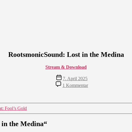
RootsmonicSound: Lost in the Medina
Stream & Download
Veröffentlichungsdatum
7. April 2025
zu
1 Kommentar
RootsmonicSound:
Lost
in
the
t: Fool’s Gold
Medina
 in the Medina“