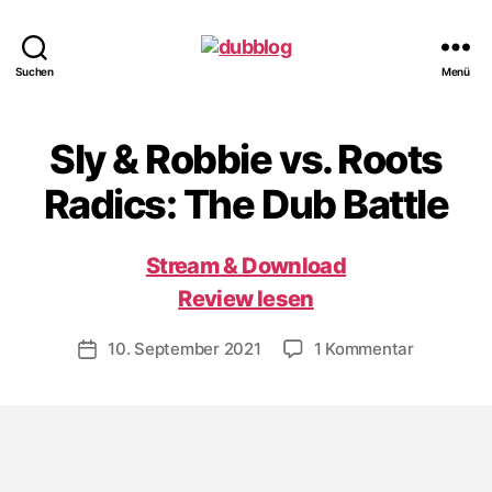
dubblog
Suchen
Menü
Sly & Robbie vs. Roots
Radics: The Dub Battle
Stream & Download
Review lesen
zu
10. September 2021
1 Kommentar
Veröffentlichungsdatum
Sly
&
Robbie
vs.
Roots