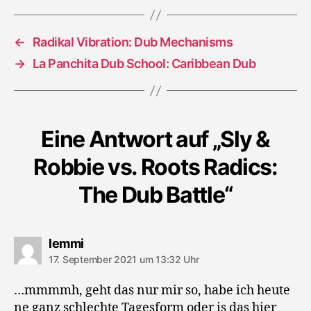
Radics:
The
Dub
←
Radikal Vibration: Dub Mechanisms
Battle
→
La Panchita Dub School: Caribbean Dub
Eine Antwort auf „Sly &
Robbie vs. Roots Radics:
The Dub Battle“
sagt:
lemmi
17. September 2021 um 13:32 Uhr
…mmmmh, geht das nur mir so, habe ich heute
ne ganz schlechte Tagesform oder is das hier