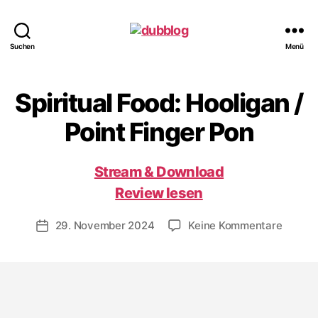
dubblog
Suchen
Menü
Spiritual Food: Hooligan /
Point Finger Pon
Stream & Download
Review lesen
zu
29. November 2024
Keine Kommentare
Veröffentlichungsdatum
Spiritu
Food:
Hoolig
/
Point