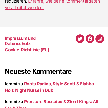
reduzieren.
Erfahre, wie deine Kommentardaten
verarbeitet werden.
Impressum und
Twitter
Faceboo
Ins
Datenschutz
Cookie-Richtlinie (EU)
Neueste Kommentare
lemmi
zu
Roots Radics, Style Scott & Flabba
Holt: Night Nurse in Dub
lemmi
zu
Pressure Busspipe & Zion I Kings: All