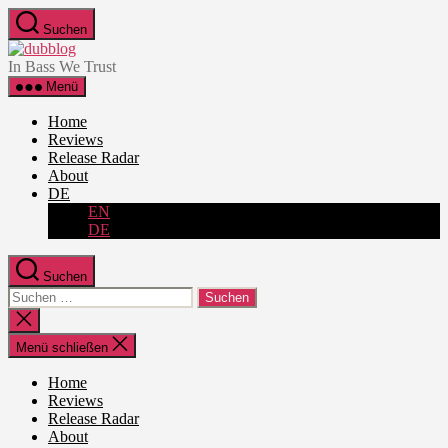
Zum
Suchen
Inhalt
dubblog
springen
In Bass We Trust
Menü
Home
Reviews
Release Radar
About
DE
EN
DE
Suchen
Suche
nach:
Suche
schließen
Menü schließen
Home
Reviews
Release Radar
About