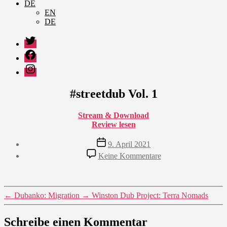
DE
EN
DE
Twitter
Facebook
Instagram
#streetdub Vol. 1
Stream & Download
Review lesen
Veröffentlichungsdatum
9. April 2021
zu
Keine Kommentare
#streetdub
Vol.
1
←
Dubanko: Migration
→
Winston Dub Project: Terra Nomads
Schreibe einen Kommentar