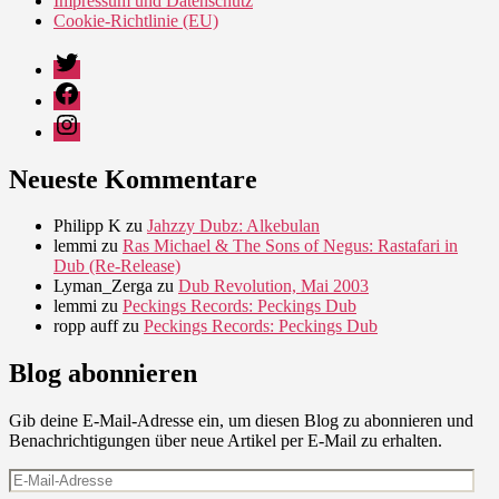
Impressum und Datenschutz
Cookie-Richtlinie (EU)
Twitter
Facebook
Instagram
Neueste Kommentare
Philipp K
zu
Jahzzy Dubz: Alkebulan
lemmi
zu
Ras Michael & The Sons of Negus: Rastafari in
Dub (Re-Release)
Lyman_Zerga
zu
Dub Revolution, Mai 2003
lemmi
zu
Peckings Records: Peckings Dub
ropp auff
zu
Peckings Records: Peckings Dub
Blog abonnieren
Gib deine E-Mail-Adresse ein, um diesen Blog zu abonnieren und
Benachrichtigungen über neue Artikel per E-Mail zu erhalten.
E-
Mail-