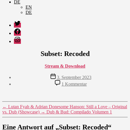
DE
EN
DE
Twitter
Facebook
Instagram
Subset: Recoded
Stream & Download
Veröffentlichungsdatum
3. September 2023
zu
1 Kommentar
Subset:
Recoded
←
Lutan Fyah & Adrian Donesome Hanson: Still a Love – Original
vs. Dub (Showcase)
→
Dub & Bud: Compilado Volumen 1
Eine Antwort auf „Subset: Recoded“