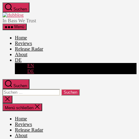
Zum
Suchen
Inhalt
dubblog
springen
In Bass We Trust
Menü
Home
Reviews
Release Radar
About
DE
EN
DE
Suchen
Suche
nach:
Suche
schließen
Menü schließen
Home
Reviews
Release Radar
About