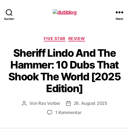
dubblog
Suchen
Menü
Kategorien
FIVE STAR
REVIEW
Sheriff Lindo And The
Hammer: 10 Dubs That
Shook The World [2025
Edition]
Von
Ras Vorbei
26. August 2025
Beitragsautor
Veröffentlichungsdatum
zu
1 Kommentar
Sheriff
Lindo