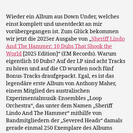
And
The
Hammer:
Wieder ein Album aus Down Under, welches
10
einst komplett und unentdeckt an mir
Dubs
vorübergegangen ist. Zum Glück bekommen
That
wir jetzt die 2025er Ausgabe von „
Sheriff Lindo
Shook
And The Hammer: 10 Dubs That Shook the
The
World
[2025 Edition]“ (EM Records). Warum
World
eigentlich 10 Dubs? Auf der LP sind acht Tracks
[2025
Edition]
zu hören und auf die CD wurden noch fünf
Bonus-Tracks draufgepackt. Egal, es ist das
legendäre erste Album von Anthony Maher,
einem Mitglied des australischen
Experimentalmusik-Ensembles „Loop
Orchestra“, das unter dem Namen „Sheriff
Lindo And The Hammer“ mithilfe von
Bandmitgliedern der „Severed Heads“ damals
gerade einmal 250 Exemplare des Albums