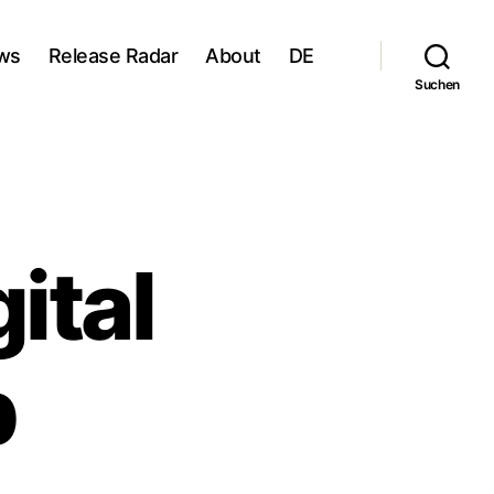
ws
Release Radar
About
DE
Suchen
gital
b