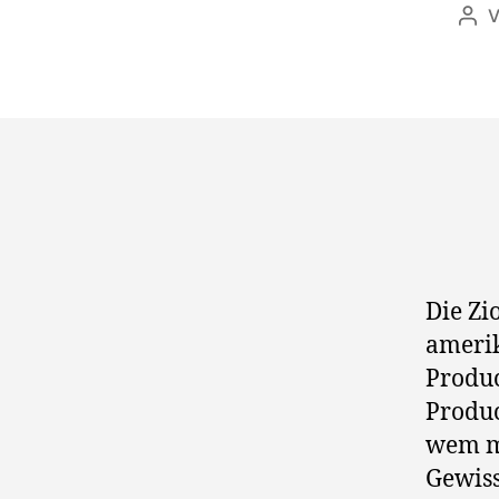
Bei
Die Zi
amerik
Produc
Produ
wem mi
Gewiss