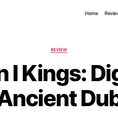
Home
Revie
Kategorien
REVIEW
 I Kings: Di
Ancient Du