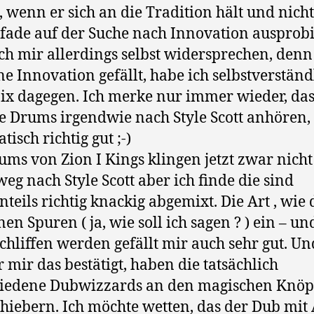
, wenn er sich an die Tradition hält und nicht
Pfade auf der Suche nach Innovation ausprobi
ch mir allerdings selbst widersprechen, den
ne Innovation gefällt, habe ich selbstverständ
ix dagegen. Ich merke nur immer wieder, da
ie Drums irgendwie nach Style Scott anhören, i
isch richtig gut ;-)
ums von Zion I Kings klingen jetzt zwar nicht
eg nach Style Scott aber ich finde die sind
nteils richtig knackig abgemixt. Die Art , wie 
nen Spuren ( ja, wie soll ich sagen ? ) ein – un
chliffen werden gefällt mir auch sehr gut. Un
r mir das bestätigt, haben die tatsächlich
hiedene Dubwizzards an den magischen Knöp
hiebern. Ich möchte wetten, das der Dub mit