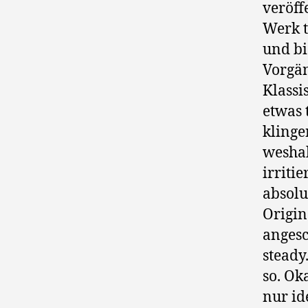
veröff
Werk t
und bi
Vorgän
Klassi
etwas 
klinge
weshal
irriti
absolu
Origin
angesc
steady
so. Ok
nur id