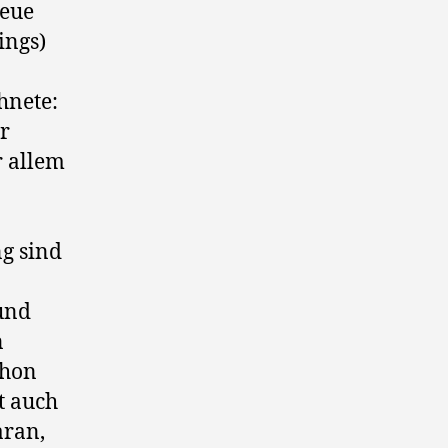
neue
ings)
hnete:
r
r allem
ng sind
und
n
chon
ht auch
aran,