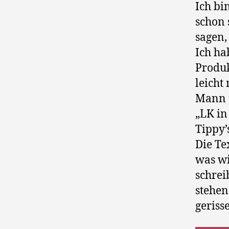
Ich bi
schon 
sagen,
Ich ha
Produk
leicht
Mann u
„LK in
Tippy’
Die Tex
was wi
schrei
stehen
geriss