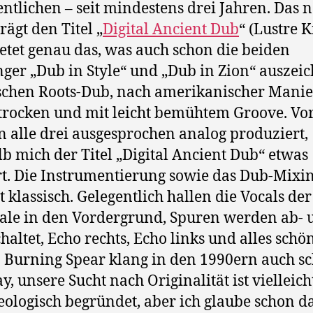
entlichen – seit mindestens drei Jahren. Das 
rägt den Titel „
Digital Ancient Dub
“ (Lustre K
etet genau das, was auch schon die beiden
ger „Dub in Style“ und „Dub in Zion“ auszeic
schen Roots-Dub, nach amerikanischer Manie
trocken und mit leicht bemühtem Groove. Vo
n alle drei ausgesprochen analog produziert,
b mich der Titel „Digital Ancient Dub“ etwas
ert. Die Instrumentierung sowie das Dub-Mixi
t klassisch. Gelegentlich hallen die Vocals der
ale in den Vordergrund, Spuren werden ab- 
haltet, Echo rechts, Echo links und alles schö
. Burning Spear klang in den 1990ern auch s
ay, unsere Sucht nach Originalität ist vielleic
eologisch begründet, aber ich glaube schon d