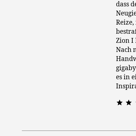
dass d
Neugie
Reize,
bestra
Zion I
Nach m
Handw
gigaby
es in 
Inspir
⭐
⭐