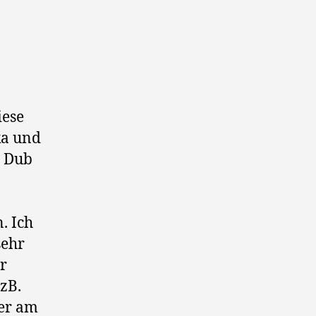
iese
ka und
n Dub
. Ich
sehr
r
zB.
mer am