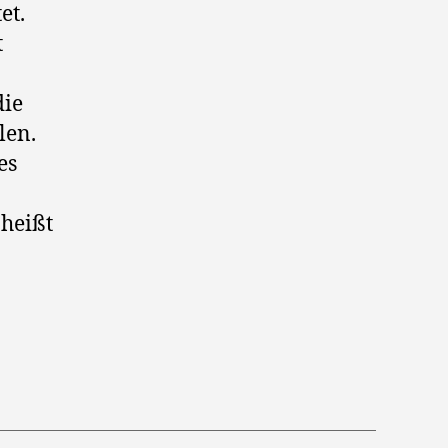
et.
t
die
len.
es
 heißt