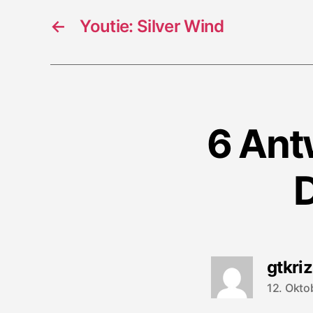
←
Youtie: Silver Wind
6 Antw
D
gtkriz
12. Okto