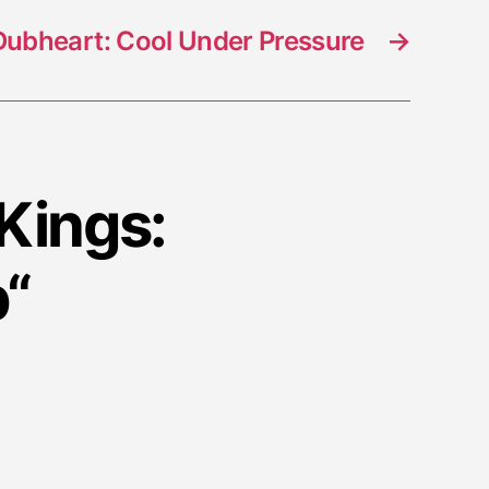
Dubheart: Cool Under Pressure
→
 Kings:
b“