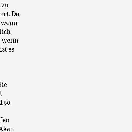
 zu
ert. Da
n wenn
lich
s wenn
st es
die
d
d so
fen
 Akae