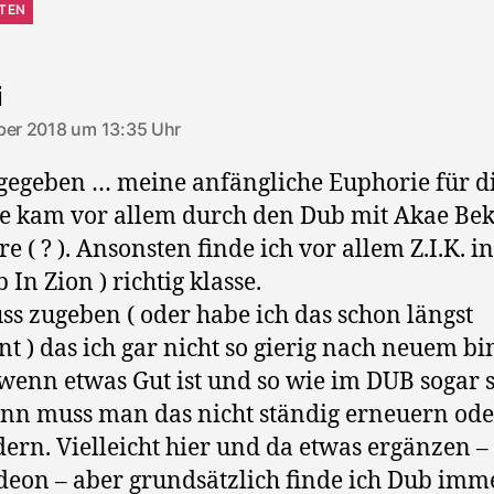
TEN
sagt:
i
ber 2018 um 13:35 Uhr
gegeben … meine anfängliche Euphorie für d
e kam vor allem durch den Dub mit Akae Be
re ( ? ). Ansonsten finde ich vor allem Z.I.K. i
b In Zion ) richtig klasse.
ss zugeben ( oder habe ich das schon längst
t ) das ich gar nicht so gierig nach neuem bin
 wenn etwas Gut ist und so wie im DUB sogar 
ann muss man das nicht ständig erneuern ode
ern. Vielleicht hier und da etwas ergänzen – 
eon – aber grundsätzlich finde ich Dub im