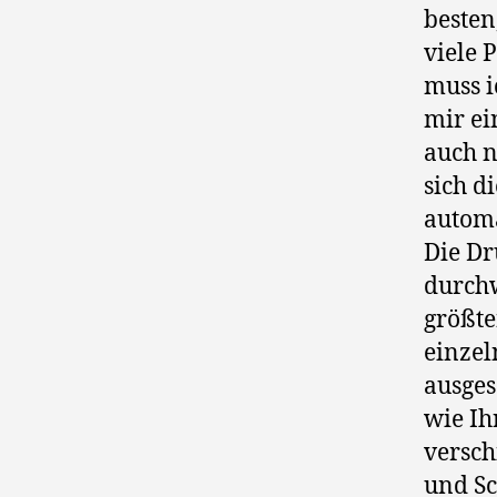
besten
viele 
muss i
mir ei
auch n
sich d
automat
Die Dr
durchw
größte
einzel
ausges
wie Ih
versc
und Sc