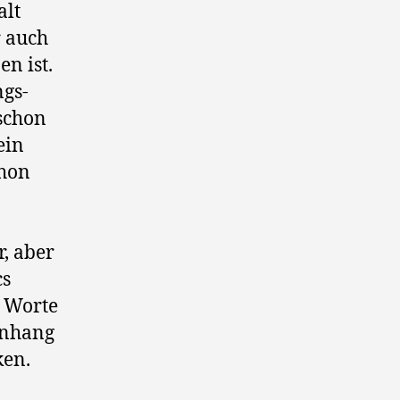
alt
r auch
n ist.
ngs-
 schon
ein
chon
r, aber
cs
e Worte
menhang
ken.