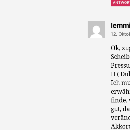
ANTWOR
lemm
12. Okto
Ok, zu
Scheib
Pressu
II ( Du
Ich mu
erwähn
finde,
gut, d
veränd
Akkord