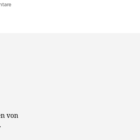
zu
ntare
Zion
I
Kings:
Digital
Ancient
Dub
en von
.