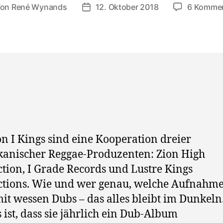
Von
René Wynands
12. Oktober 2018
6 Komme
tragsautor
Veröffentlichungsdatum
on I Kings sind eine Kooperation dreier
anischer Reggae-Produzenten: Zion High
tion, I Grade Records und Lustre Kings
ctions. Wie und wer genau, welche Aufnahm
t wessen Dubs – das alles bleibt im Dunkeln
 ist, dass sie jährlich ein Dub-Album