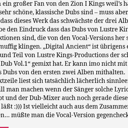
n ein großer Fan von den Zion I Kings weil’s h
sehr schöne, klassische Dubs sind – muss abe
 dass dieses Werk das schwächste der drei Albe
be den Eindruck dass das Dubs von Lustre Ki
tionen sind, die von den Vocal-Versions her
 muffig klingen. „Digital Ancient“ ist übrigens 
nd Teil von Lustre Kings-Productions der s
 Dub Vol.1“ gemixt hat. Er kann imo nicht mit
s Dubs von den ersten zwei Alben mithalten.
tzeile liest sich tatsächlich lächerlich sinnlee
ll man machen wenn der Sänger solche Lyri
bt und der Dub-Mixer auch noch gerade dies
 läßt :))) Ist vielleicht auch aus dem Zusam
en… müßte man die Vocal-Version gegenchec