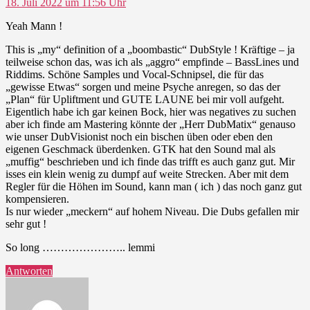
18. Juli 2022 um 11:56 Uhr
Yeah Mann !
This is „my“ definition of a „boombastic“ DubStyle ! Kräftige – ja
teilweise schon das, was ich als „aggro“ empfinde – BassLines und
Riddims. Schöne Samples und Vocal-Schnipsel, die für das
„gewisse Etwas“ sorgen und meine Psyche anregen, so das der
„Plan“ für Upliftment und GUTE LAUNE bei mir voll aufgeht.
Eigentlich habe ich gar keinen Bock, hier was negatives zu suchen
aber ich finde am Mastering könnte der „Herr DubMatix“ genauso
wie unser DubVisionist noch ein bischen üben oder eben den
eigenen Geschmack überdenken. GTK hat den Sound mal als
„muffig“ beschrieben und ich finde das trifft es auch ganz gut. Mir
isses ein klein wenig zu dumpf auf weite Strecken. Aber mit dem
Regler für die Höhen im Sound, kann man ( ich ) das noch ganz gut
kompensieren.
Is nur wieder „meckern“ auf hohem Niveau. Die Dubs gefallen mir
sehr gut !
So long ………………….. lemmi
Antworten
sagt: