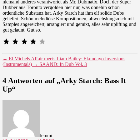
niemand anderes verantwortet als Mr. Dubmatix. Doch der Super
Dubber aus Toronto vergolden hier nur, was ohnehin schon
ordentliche Substanz hat. Arky Starch hat ihm elf solide Dubs
geliefert. Schön melodiöse Kompositionen, abwechslungsreich mit
Samples angereichert, arrangiert und gemixt, alles sehr uplifting und
gut gelaunt. Gut so.
⭐
⭐
⭐
⭐
Bewertung: 4 von 5.
←
El Michels Affair meets Liam Bailey: Ekundayo Inversions
(Instrumentals)
→
SAAND: In Dub Vol. 3
4 Antworten auf „Arky Starch: Bass It
Up“
sagt:
lemmi