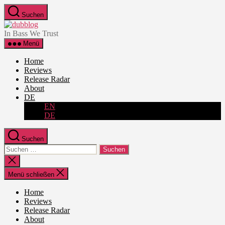
Zum
Suchen
Inhalt
dubblog
springen
In Bass We Trust
Menü
Home
Reviews
Release Radar
About
DE
EN
DE
Suchen
Suche
nach:
Suche
schließen
Menü schließen
Home
Reviews
Release Radar
About