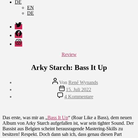
DE
EN
DE
Twitter
Facebook
Instagram
Kategorien
Review
Arky Starch: Bass It Up
Beitragsautor
Von
René Wynands
Veröffentlichungsdatum
15. Juli 2022
zu
4 Kommentare
Arky
Starch:
Bass
It
Das erste, was mir an „
Bass It Up
“ (Roar Like a Bass), dem neuen
Up
Album von Arky Starch aufgefallen ist, war sein tighter Sound. Der
Bassist aus Belgien scheint herausragende Mastering-Skills zu
besitzen! Respekt. Doch dann sah ich, dass genau diesen Part