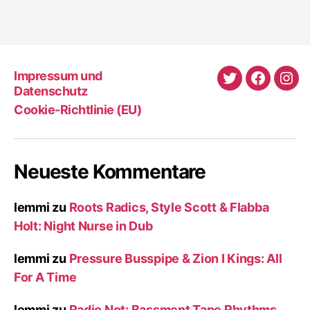
Impressum und
Twitter
Faceboo
Ins
Datenschutz
Cookie-Richtlinie (EU)
Neueste Kommentare
lemmi
zu
Roots Radics, Style Scott & Flabba
Holt: Night Nurse in Dub
lemmi
zu
Pressure Busspipe & Zion I Kings: All
For A Time
lemmi
zu
Radio Not: Bassment Tape Rhythms