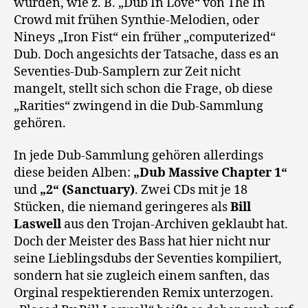
wurden, wie z. B. „Dub In Love“ von The In
Crowd mit frühen Synthie-Melodien, oder
Nineys „Iron Fist“ ein früher „computerized“
Dub. Doch angesichts der Tatsache, dass es an
Seventies-Dub-Samplern zur Zeit nicht
mangelt, stellt sich schon die Frage, ob diese
„Rarities“ zwingend in die Dub-Sammlung
gehören.
In jede Dub-Sammlung gehören allerdings
diese beiden Alben:
„Dub Massive Chapter 1“
und
„2“ (Sanctuary)
. Zwei CDs mit je 18
Stücken, die niemand geringeres als
Bill
Laswell
aus den Trojan-Archiven geklaubt hat.
Doch der Meister des Bass hat hier nicht nur
seine Lieblingsdubs der Seventies kompiliert,
sondern hat sie zugleich einem sanften, das
Orginal respektierenden Remix unterzogen.