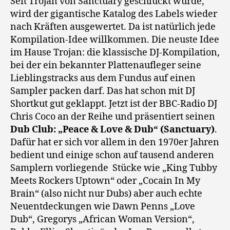
Seit Trojan von Sanctuary geschluckt wurde,
wird der gigantische Katalog des Labels wieder
nach Kräften ausgewertet. Da ist natürlich jede
Kompilation-Idee willkommen. Die neuste Idee
im Hause Trojan: die klassische DJ-Kompilation,
bei der ein bekannter Plattenaufleger seine
Lieblingstracks aus dem Fundus auf einen
Sampler packen darf. Das hat schon mit DJ
Shortkut gut geklappt. Jetzt ist der BBC-Radio DJ
Chris Coco an der Reihe und präsentiert seinen
Dub Club: „Peace & Love & Dub“ (Sanctuary)
.
Dafür hat er sich vor allem in den 1970er Jahren
bedient und einige schon auf tausend anderen
Samplern vorliegende Stücke wie „King Tubby
Meets Rockers Uptown“ oder „Cocain In My
Brain“ (also nicht nur Dubs) aber auch echte
Neuentdeckungen wie Dawn Penns „Love
Dub“, Gregorys „African Woman Version“,