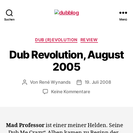
dubblog
Suchen
Menü
Kategorien
DUB (R)EVOLUTION
REVIEW
Dub Revolution, August
2005
Von
René Wynands
19. Juli 2008
Beitragsautor
Veröffentlichungsdatum
zu
Keine Kommentare
Dub
Revolution,
August
2005
Mad Professor
ist einer meiner Helden. Seine
„Dub Me Crazy“-Alben kamen zu Beginn der