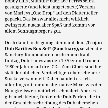
Bobby Ellis „Shuntin“ oder Lee Perrys selbst
gesungene (und leicht umgetextete) Version
von Marleys „One Drop“ auf den Plattenteller
gepackt. Das ist zwar alles nicht wirklich
zwingend, macht aber Spaß und kommt vor
allem Sonntagmorgens gut.
Doch damit nicht genug, denn mit dem
„Trojan
Dub Rarities Box Set“ (Sanctuary),
setzten die
Sanctury-Kompilatoren noch einen drauf:
fünfzig Dub-Tunes aus den 1970er und frühen
1980er Jahren auf drei CDs. Zum Glück sind hier
statt der üblichen Verdächtigen eher seltenere
Stücke versammelt. Dabei handelt es sich
allerdings oft nur um alternative Mixe, was den
Neuigkeitswert natürlich schmälert. Aber es
gibt auch kleine, funkelnde Dub-Perlen, die in
der Geschichtsschreibung des Dub übersehen