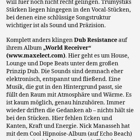
will hier noch nicht recht gelingen. Trumystiks
Stärken liegen hingegen in den Vocal-Stücken,
bei denen eine schlüssige Songstruktur
wichtiger ist als Sound und Präzision.
Komplett anders klingen
Dub Resistance
auf
ihrem Album
„World Receiver“
(www.maxelect.com)
. Hier geht es um House,
Lounge und Dope Beats unter dem großen
Prinzip Dub. Die Sounds sind demnach eher
elektronisch, entspannt und fließend. Eine
Musik, die gut in den Hintergrund passt, sie
füllt den Raum mit Atmosphäre und Wärme. Es
ist kaum möglich, genau hinzuhören. Immer
wieder driften die Gedanken ab – nichts hält sie
bei den Stücken. Hier fehlen Ecken und
Kanten, Kraft und Energie. Nick Manasseh hat
mit dem Cool Hipnoise-Album (auf Echo Beach)