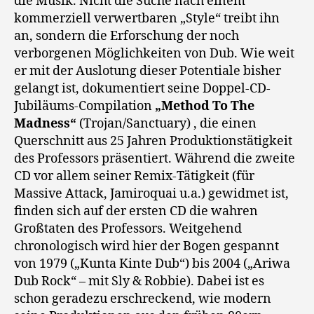
die Musik. Nicht die Suche nach einem
kommerziell verwertbaren „Style“ treibt ihn
an, sondern die Erforschung der noch
verborgenen Möglichkeiten von Dub. Wie weit
er mit der Auslotung dieser Potentiale bisher
gelangt ist, dokumentiert seine Doppel-CD-
Jubiläums-Compilation
„Method To The
Madness“
(Trojan/Sanctuary) , die einen
Querschnitt aus 25 Jahren Produktionstätigkeit
des Professors präsentiert. Während die zweite
CD vor allem seiner Remix-Tätigkeit (für
Massive Attack, Jamiroquai u.a.) gewidmet ist,
finden sich auf der ersten CD die wahren
Großtaten des Professors. Weitgehend
chronologisch wird hier der Bogen gespannt
von 1979 („Kunta Kinte Dub“) bis 2004 („Ariwa
Dub Rock“ – mit Sly & Robbie). Dabei ist es
schon geradezu erschreckend, wie modern