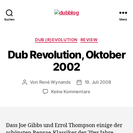
dubblog
Suchen
Menü
Kategorien
DUB (R)EVOLUTION
REVIEW
Dub Revolution, Oktober
2002
Von
René Wynands
19. Juli 2008
Beitragsautor
Veröffentlichungsdatum
zu
Keine Kommentare
Dub
Revolution,
Oktober
2002
Dass Joe Gibbs und Errol Thompson einige der
schönsten Reggae-Klassiker der 70er Jahre