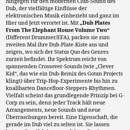
hingegen für den modernen Club-Sound des
Dub, der vielfältige Einflüsse der
elektronischen Musik einbezieht und ganz im
Hier und Jetzt verortet ist. Mit
„Dub Plates
From The Elephant House Volume Two“
(Different Drummer/EFA), packen sie zum
zweiten Mal ihre Dub-Plate-Kiste aus und
zeigen, wo sich der Status Quo des Genres
zurzeit befindet. Ihr Spektrum reicht von
spannenden Crossover-Sounds (wie „Clever
Kid“, das wie ein Dub-Remix des Gotan Projects
klingt) über Trip-Hop-Experimente bis hin zu
knallharten Dancefloor-Steppers-Rhythmen.
Vielfalt scheint das grundlegende Prinzip bei G-
Corp zu sein, denn jeder Track hält neue
Arrangements, neue Sounds und neue
Überraschungen bereit. Eine Eigenschaft, die
gerade im Dub viel zu selten ist. Sie lassen