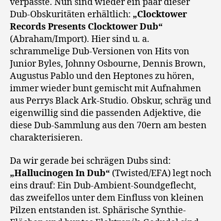
verpasste. Nun sind wieder ein paar dieser
Dub-Obskuritäten erhältlich:
„Clocktower
Records Presents Clocktower Dub“
(Abraham/Import). Hier sind u. a.
schrammelige Dub-Versionen von Hits von
Junior Byles, Johnny Osbourne, Dennis Brown,
Augustus Pablo und den Heptones zu hören,
immer wieder bunt gemischt mit Aufnahmen
aus Perrys Black Ark-Studio. Obskur, schräg und
eigenwillig sind die passenden Adjektive, die
diese Dub-Sammlung aus den 70ern am besten
charakterisieren.
Da wir gerade bei schrägen Dubs sind:
„Hallucinogen In Dub“
(Twisted/EFA) legt noch
eins drauf: Ein Dub-Ambient-Soundgeflecht,
das zweifellos unter dem Einfluss von kleinen
Pilzen entstanden ist. Sphärische Synthie-