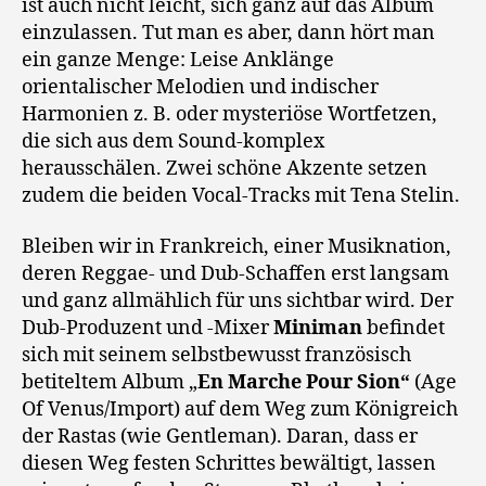
ist auch nicht leicht, sich ganz auf das Album
einzulassen. Tut man es aber, dann hört man
ein ganze Menge: Leise Anklänge
orientalischer Melodien und indischer
Harmonien z. B. oder mysteriöse Wortfetzen,
die sich aus dem Sound-komplex
herausschälen. Zwei schöne Akzente setzen
zudem die beiden Vocal-Tracks mit Tena Stelin.
Bleiben wir in Frankreich, einer Musiknation,
deren Reggae- und Dub-Schaffen erst langsam
und ganz allmählich für uns sichtbar wird. Der
Dub-Produzent und -Mixer
Miniman
befindet
sich mit seinem selbstbewusst französisch
betiteltem Album „
En Marche Pour Sion“
(Age
Of Venus/Import) auf dem Weg zum Königreich
der Rastas (wie Gentleman). Daran, dass er
diesen Weg festen Schrittes bewältigt, lassen