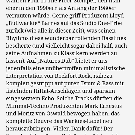
wahren Four To The Floor-Stomper, den man
eher in den 1990ern als Anfang der 1980er
vermuten würde. Gerne griff Produzent Lloyd
„Bullwackie“ Barnes auf das Studio One-Erbe
zurück (wie alle in dieser Zeit), was seinen
Rhythms diese wunderbar rollenden Basslines
bescherte (und vielleicht sogar dabei half, auch
seine Aufnahmen zu Klassikern werden zu
lassen). Auf „Natures Dub“ bietet er uns
jedenfalls eine unübertroffen minimalistische
Interpretation von Rockfort Rock, nahezu
komplett gestrippt auf puren Drum & Bass mit
fistelnden HiHat-Anschlägen und sparsam
eingesetztem Echo. Solche Tracks dürften die
Minimal-Techno Produzenten Mark Ernestus
und Moritz von Oswald bewogen haben, das
komplette Oeuvre das Wackies-Label neu
herauszubringen. Vielen Dank dafür! Der