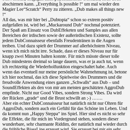
abschirmen kann. „Everything Is possible !“ um mal wieder den
Magier Lee“Scratch“ Perry zu zitieren. „Dub makes all things new
!“
All das, was mir hier bei „Dubtopia“ schon so extrem positiv
aufgefallen ist, wird bei „Muckaround Dub“ nochmal potenziert.
Der Spaß am Einsatz von DubEffeketen und Samples aus allen
Bereichen der irdischen sowie der außerirdischen Existenz, sollte
jedem DubConnaisseur ebenfalls Freudentränen in die Augen
treiben. Und dazu spielt der Drummer auf allerhöchstem Niveau,
wenn ich mich nicht irre. Schade, dass er dieses Niveau nur für
knapp zwei Minuten halten konnte. Für mich müsste dieser tolle
Dub mindestens dreimal so lange dauern, was er ja auch tut, wenn
ich rechtzeitig die Wiederholfunktion eingeschaltet habe. Auch
wenn das eventuell nur meine persönliche Wahrnehmung ist, betone
ich hier nochmal, das ich diese Spielweise des Drummers und die
freudvolle Anwendung eines ganzen „Schwalls“ aus Dub – und
SoundEffekten als den von mir am meisten geschätzten AggroDub
empfinde. Nicht nur Good Vibes, sondern Strong Vibes. Da wird
der Rücken „grade“ und die Brust schwillt an ;-) …….
Aber ein echter DubConnaisseur hat natürlich nicht nur Ohren für
AggroDub, sondern auch ein Gefühl für das Schöne im Leben. Und
da kommt nun „Happy Steppa“ ins Spiel. Hier sind es nicht so sehr
die Effekte, die für mich im Vordergrund stehen, sondern dieser
wunderbare, sehr charmante Riddim, der natürlich mal wieder durch
die fröhliche BiassLine erzeugt wird. Sie erzeugt bei mir ein sehr