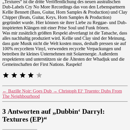
„Textures“ ist die dritte Veröffentlichung des neuen australischen
Dub-Labels Cry No More Recordings das von den Lebenspartnern
Kellie Bennett (Bass, Guitar, Horn Samples & Production) und Clay
Chipper (Beats, Guitar, Keys, Horn Samples & Production)
gegründet wurde. Hier können sie ihrer Liebe zu Reggae- und Dub-
inspirierten Klängen mit einer Prise Soul und Funk frönen.
Was mir zusätzlich größten Respekt abverlangt ist die Tatsache, dass
alles nachhaltig produziert wird. Kellie und Clay sind der Meinung,
dass gute Musik nicht die Welt kosten muss, deshalb pressen sie auf
100% recyceltem Vinyl, verwenden recycelte Verpackungen und
betreiben ihr kleines Unternehmen mit Solarenergie. Außerdem
respektieren und unterstützen sie die Ältesten der Whadjuk und die
Gemeinschaften der First Nations. Raspekt!
⭐
⭐
⭐
⭐
Bewertung: 4 von 5.
←
Bazille Noir: Goes Dub
→
Christoph El‘ Truento: Dubs From
The Neighbourhood
3 Antworten auf „Dubbin‘ Darryl:
Textures (EP)“