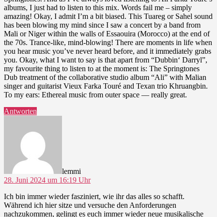
albums, I just had to listen to this mix. Words fail me – simply
amazing! Okay, I admit I’m a bit biased. This Tuareg or Sahel sound
has been blowing my mind since I saw a concert by a band from
Mali or Niger within the walls of Essaouira (Morocco) at the end of
the 70s. Trance-like, mind-blowing! There are moments in life when
you hear music you’ve never heard before, and it immediately grabs
you. Okay, what I want to say is that apart from “Dubbin‘ Darryl”,
my favourite thing to listen to at the moment is: The Springtones
Dub treatment of the collaborative studio album “Ali” with Malian
singer and guitarist Vieux Farka Touré and Texan trio Khruangbin.
To my ears: Ethereal music from outer space — really great.
Antworten
sagt:
lemmi
28. Juni 2024 um 16:19 Uhr
Ich bin immer wieder fasziniert, wie ihr das alles so schafft.
Während ich hier sitze und versuche den Anforderungen
nachzukommen, gelingt es euch immer wieder neue musikalische