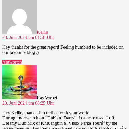
sagt:
Kellie
28. Juni 2024 um 01:58 Uhr
Hey thanks for the great report! Feeling humbled to be included on
our favourite blog :)
Antworten
sagt:
Ras Vorbei
28. Juni 2024 um 08:25 Uhr
Hey Kellie, thanks, I’m thrilled with your work!
During my research on “Dubbin‘ Darryl” I came across “Lofi
Dreamy Dub Mix of Khruangbin & Vieux Farka Touré” by the
Springtones. And as I’ve always loved listening to Ali Farka Touré’s