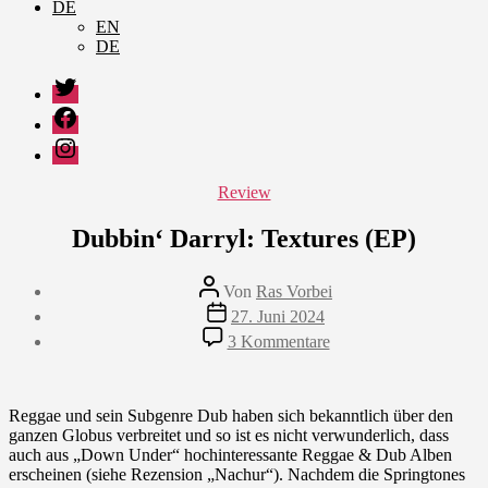
DE
EN
DE
Twitter
Facebook
Instagram
Kategorien
Review
Dubbin‘ Darryl: Textures (EP)
Beitragsautor
Von
Ras Vorbei
Veröffentlichungsdatum
27. Juni 2024
zu
3 Kommentare
Dubbin‘
Darryl:
Textures
(EP)
Reggae und sein Subgenre Dub haben sich bekanntlich über den
ganzen Globus verbreitet und so ist es nicht verwunderlich, dass
auch aus „Down Under“ hochinteressante Reggae & Dub Alben
erscheinen (siehe Rezension „Nachur“). Nachdem die Springtones