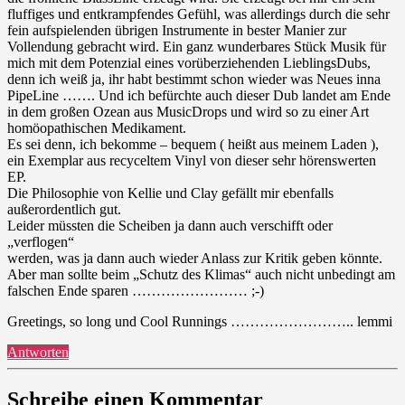
fluffiges und entkrampfendes Gefühl, was allerdings durch die sehr
fein aufspielenden übrigen Instrumente in bester Manier zur
Vollendung gebracht wird. Ein ganz wunderbares Stück Musik für
mich mit dem Potenzial eines vorüberziehenden LieblingsDubs,
denn ich weiß ja, ihr habt bestimmt schon wieder was Neues inna
PipeLine ……. Und ich befürchte auch dieser Dub landet am Ende
in dem großen Ozean aus MusicDrops und wird so zu einer Art
homöopathischen Medikament.
Es sei denn, ich bekomme – bequem ( heißt aus meinem Laden ),
ein Exemplar aus recyceltem Vinyl von dieser sehr hörenswerten
EP.
Die Philosophie von Kellie und Clay gefällt mir ebenfalls
außerordentlich gut.
Leider müssten die Scheiben ja dann auch verschifft oder
„verflogen“
werden, was ja dann auch wieder Anlass zur Kritik geben könnte.
Aber man sollte beim „Schutz des Klimas“ auch nicht unbedingt am
falschen Ende sparen …………………… ;-)
Greetings, so long und Cool Runnings …………………….. lemmi
Antworten
Schreibe einen Kommentar