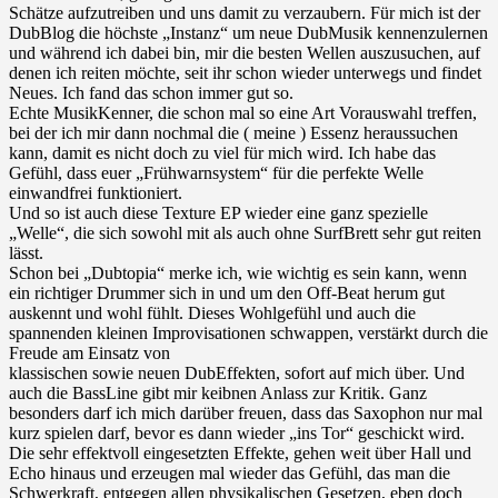
Schätze aufzutreiben und uns damit zu verzaubern. Für mich ist der
DubBlog die höchste „Instanz“ um neue DubMusik kennenzulernen
und während ich dabei bin, mir die besten Wellen auszusuchen, auf
denen ich reiten möchte, seit ihr schon wieder unterwegs und findet
Neues. Ich fand das schon immer gut so.
Echte MusikKenner, die schon mal so eine Art Vorauswahl treffen,
bei der ich mir dann nochmal die ( meine ) Essenz heraussuchen
kann, damit es nicht doch zu viel für mich wird. Ich habe das
Gefühl, dass euer „Frühwarnsystem“ für die perfekte Welle
einwandfrei funktioniert.
Und so ist auch diese Texture EP wieder eine ganz spezielle
„Welle“, die sich sowohl mit als auch ohne SurfBrett sehr gut reiten
lässt.
Schon bei „Dubtopia“ merke ich, wie wichtig es sein kann, wenn
ein richtiger Drummer sich in und um den Off-Beat herum gut
auskennt und wohl fühlt. Dieses Wohlgefühl und auch die
spannenden kleinen Improvisationen schwappen, verstärkt durch die
Freude am Einsatz von
klassischen sowie neuen DubEffekten, sofort auf mich über. Und
auch die BassLine gibt mir keibnen Anlass zur Kritik. Ganz
besonders darf ich mich darüber freuen, dass das Saxophon nur mal
kurz spielen darf, bevor es dann wieder „ins Tor“ geschickt wird.
Die sehr effektvoll eingesetzten Effekte, gehen weit über Hall und
Echo hinaus und erzeugen mal wieder das Gefühl, das man die
Schwerkraft, entgegen allen physikalischen Gesetzen, eben doch