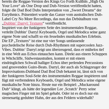
bereits die Reggae-Version des Kings Go Forth Kulthits „High On
Your Love“ als One Drop und Dub-Version veröffentlicht hatten,
folgte die Dad Bod Dubs Interpretation von „Sweet Dreams“ der
Eurythmics. Präsentiert wurde das Ganze vom australischen Dub-
Label Cry No More Recordings, das nun das Debütalbum von
„
Dubbin‘ Darryl: Textures
“ veröffentlicht.
Inspiriert von der funkigeren Seite des instrumentalen Reggae,
verleiht Dubbin‘ Darryl Keyboards, Orgel und Melodica seine ganz
eigene Note und schafft so ein fesselndes musikalisches Erlebnis.
Die EP „Textures“ ist eine nur vier Songs umfassende
psychedelische Reise durch Dub-Rhythmen mit supercoolen Jazz-
Vibes. Dubbin‘ Darryl zeigt uns überzeugend, dass er mühelos tief
in eine Welt aus Echos eintauchen kann. Direkt aus einem Schuppen
in Witchcliffe, Südwestaustralien, kommt er mit einem
eindringlichen Schwall halliger Echos über perlenden Percussions
und groovenden Guiro-Beats. Darryl, der auch als Schlagzeuger der
Improvisations-Dubband Dad Bod Dub bekannt ist, lässt sich von
der funkigeren Soul-Seite des instrumentalen Reggae inspirieren und
fügt mit verfremdeten Keyboards, Orgel und Melodica seine eigene
musikalische Note hinzu. Heute nur ein Beispiel: „Muckaround
Dub“ klingt, als hätte der legendäre Lee ‚Scratch‘ Perry seine
magischen Finger mit im Spiel gehabt. Oder ist es doch nur ein
sirenenartig gedubter Hahn, der aus den Feldern widerhallt?