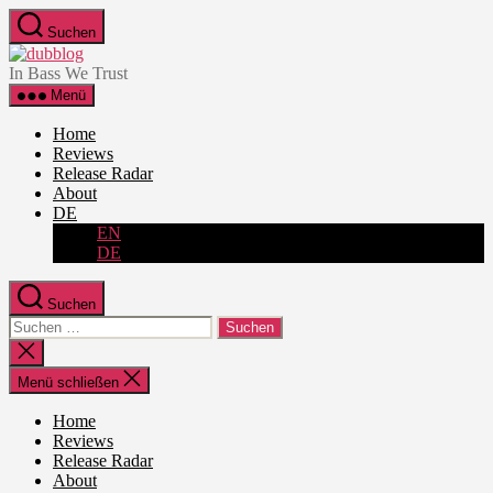
Zum
Suchen
Inhalt
dubblog
springen
In Bass We Trust
Menü
Home
Reviews
Release Radar
About
DE
EN
DE
Suchen
Suche
nach:
Suche
schließen
Menü schließen
Home
Reviews
Release Radar
About