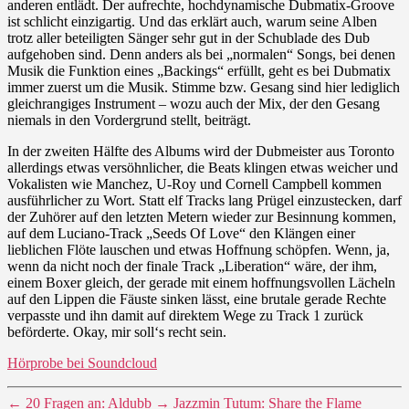
anderen entlädt. Der aufrechte, hochdynamische Dubmatix-Groove
ist schlicht einzigartig. Und das erklärt auch, warum seine Alben
trotz aller beteiligten Sänger sehr gut in der Schublade des Dub
aufgehoben sind. Denn anders als bei „normalen“ Songs, bei denen
Musik die Funktion eines „Backings“ erfüllt, geht es bei Dubmatix
immer zuerst um die Musik. Stimme bzw. Gesang sind hier lediglich
gleichrangiges Instrument – wozu auch der Mix, der den Gesang
niemals in den Vordergrund stellt, beiträgt.
In der zweiten Hälfte des Albums wird der Dubmeister aus Toronto
allerdings etwas versöhnlicher, die Beats klingen etwas weicher und
Vokalisten wie Manchez, U-Roy und Cornell Campbell kommen
ausführlicher zu Wort. Statt elf Tracks lang Prügel einzustecken, darf
der Zuhörer auf den letzten Metern wieder zur Besinnung kommen,
auf dem Luciano-Track „Seeds Of Love“ den Klängen einer
lieblichen Flöte lauschen und etwas Hoffnung schöpfen. Wenn, ja,
wenn da nicht noch der finale Track „Liberation“ wäre, der ihm,
einem Boxer gleich, der gerade mit einem hoffnungsvollen Lächeln
auf den Lippen die Fäuste sinken lässt, eine brutale gerade Rechte
verpasste und ihn damit auf direktem Wege zu Track 1 zurück
beförderte. Okay, mir soll‘s recht sein.
Hörprobe bei Soundcloud
←
20 Fragen an: Aldubb
→
Jazzmin Tutum: Share the Flame