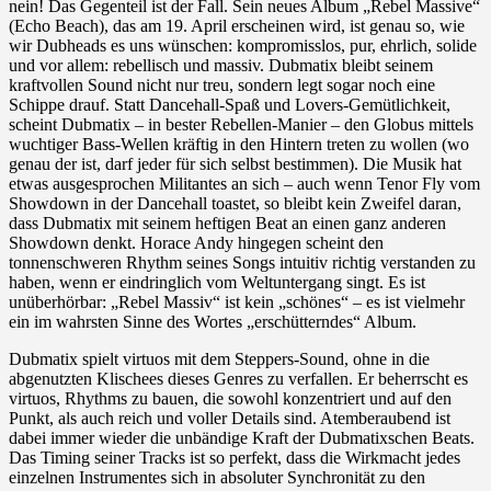
nein! Das Gegenteil ist der Fall. Sein neues Album „Rebel Massive“
(Echo Beach), das am 19. April erscheinen wird, ist genau so, wie
wir Dubheads es uns wünschen: kompromisslos, pur, ehrlich, solide
und vor allem: rebellisch und massiv. Dubmatix bleibt seinem
kraftvollen Sound nicht nur treu, sondern legt sogar noch eine
Schippe drauf. Statt Dancehall-Spaß und Lovers-Gemütlichkeit,
scheint Dubmatix – in bester Rebellen-Manier – den Globus mittels
wuchtiger Bass-Wellen kräftig in den Hintern treten zu wollen (wo
genau der ist, darf jeder für sich selbst bestimmen). Die Musik hat
etwas ausgesprochen Militantes an sich – auch wenn Tenor Fly vom
Showdown in der Dancehall toastet, so bleibt kein Zweifel daran,
dass Dubmatix mit seinem heftigen Beat an einen ganz anderen
Showdown denkt. Horace Andy hingegen scheint den
tonnenschweren Rhythm seines Songs intuitiv richtig verstanden zu
haben, wenn er eindringlich vom Weltuntergang singt. Es ist
unüberhörbar: „Rebel Massiv“ ist kein „schönes“ – es ist vielmehr
ein im wahrsten Sinne des Wortes „erschütterndes“ Album.
Dubmatix spielt virtuos mit dem Steppers-Sound, ohne in die
abgenutzten Klischees dieses Genres zu verfallen. Er beherrscht es
virtuos, Rhythms zu bauen, die sowohl konzentriert und auf den
Punkt, als auch reich und voller Details sind. Atemberaubend ist
dabei immer wieder die unbändige Kraft der Dubmatixschen Beats.
Das Timing seiner Tracks ist so perfekt, dass die Wirkmacht jedes
einzelnen Instrumentes sich in absoluter Synchronität zu den