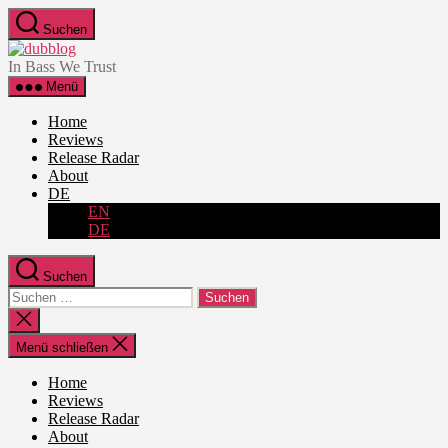
Zum
Suchen
Inhalt
dubblog
springen
In Bass We Trust
Menü
Home
Reviews
Release Radar
About
DE
EN
DE
Suchen
Suche
nach:
Suche
schließen
Menü schließen
Home
Reviews
Release Radar
About