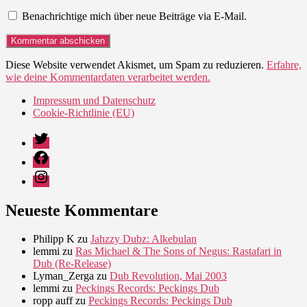
Benachrichtige mich über neue Beiträge via E-Mail.
Diese Website verwendet Akismet, um Spam zu reduzieren.
Erfahre,
wie deine Kommentardaten verarbeitet werden.
Impressum und Datenschutz
Cookie-Richtlinie (EU)
Twitter
Facebook
Instagram
Neueste Kommentare
Philipp K
zu
Jahzzy Dubz: Alkebulan
lemmi
zu
Ras Michael & The Sons of Negus: Rastafari in
Dub (Re-Release)
Lyman_Zerga
zu
Dub Revolution, Mai 2003
lemmi
zu
Peckings Records: Peckings Dub
ropp auff
zu
Peckings Records: Peckings Dub