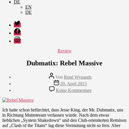
DE
EN
DE
Twitter
Facebook
Instagram
Kategorien
Review
Dubmatix: Rebel Massive
Beitragsautor
Von
René Wynands
Veröffentlichungsdatum
20. April 2013
zu
Keine Kommentare
Dubmatix:
Rebel
Massive
Ich hatte schon befürchtet, dass Jesse King, der Mr. Dubmatix, uns
in Richtung Mainstream verlassen würde. Nach dem etwas
lieblichen „System Shakedown“ und den Club-orientierten Remixen
auf „Clash of the Titans“ lag diese Vermutung nicht so fern. Aber