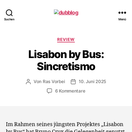
dubblog
Suchen
Menü
Kategorien
REVIEW
Lisabon by Bus:
Sincretismo
Von
Ras Vorbei
10. Juni 2025
Beitragsautor
Veröffentlichungsdatum
zu
6 Kommentare
Lisabon
by
Bus:
Sincretismo
Im Rahmen seines jüngsten Projektes „Lisabon
by Bus“ hat Bruno Crux die Gelegenheit genutzt,