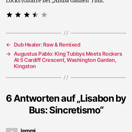
Locks (Gitarre bei „Amba Gashen“) mit.
Bewertung: 3.5 von 5.
⭐
⭐
⭐
⭐
←
Dub Healer: Raw & Remixed
→
Augustus Pablo: King Tubbys Meets Rockers
At 5 Cardiff Crescent, Washington Garden,
Kingston
6 Antworten auf „Lisabon by
Bus: Sincretismo“
sagt:
lemmi