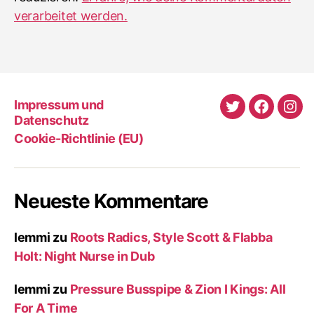
verarbeitet werden.
Impressum und
Twitter
Faceboo
Ins
Datenschutz
Cookie-Richtlinie (EU)
Neueste Kommentare
lemmi
zu
Roots Radics, Style Scott & Flabba
Holt: Night Nurse in Dub
lemmi
zu
Pressure Busspipe & Zion I Kings: All
For A Time