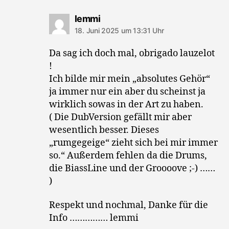
sagt:
lemmi
18. Juni 2025 um 13:31 Uhr
Da sag ich doch mal, obrigado lauzelot
!
Ich bilde mir mein „absolutes Gehör“
ja immer nur ein aber du scheinst ja
wirklich sowas in der Art zu haben.
( Die DubVersion gefällt mir aber
wesentlich besser. Dieses
„rumgegeige“ zieht sich bei mir immer
so.“ Außerdem fehlen da die Drums,
die BiassLine und der Groooove ;-) ……
)
Respekt und nochmal, Danke für die
Info …………… lemmi