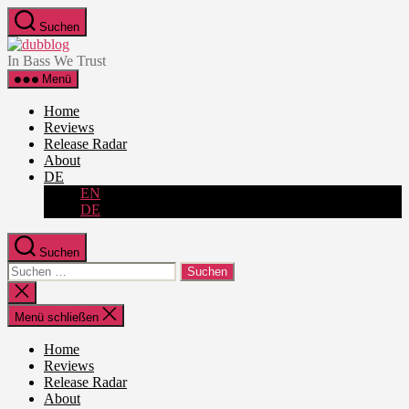
Zum
Suchen
Inhalt
dubblog
springen
In Bass We Trust
Menü
Home
Reviews
Release Radar
About
DE
EN
DE
Suchen
Suche
nach:
Suche
schließen
Menü schließen
Home
Reviews
Release Radar
About