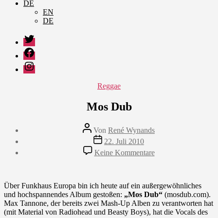
DE
EN
DE
Twitter
Facebook
Instagram
Kategorien
Reggae
Mos Dub
Beitragsautor
Von
René Wynands
Veröffentlichungsdatum
22. Juli 2010
zu
Keine Kommentare
Mos
Dub
Über Funkhaus Europa bin ich heute auf ein außergewöhnliches
und hochspannendes Album gestoßen:
„Mos Dub“
(mosdub.com).
Max Tannone, der bereits zwei Mash-Up Alben zu verantworten hat
(mit Material von Radiohead und Beasty Boys), hat die Vocals des