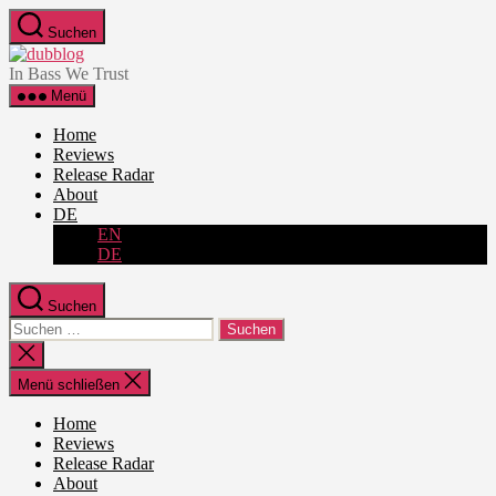
Zum
Suchen
Inhalt
dubblog
springen
In Bass We Trust
Menü
Home
Reviews
Release Radar
About
DE
EN
DE
Suchen
Suche
nach:
Suche
schließen
Menü schließen
Home
Reviews
Release Radar
About