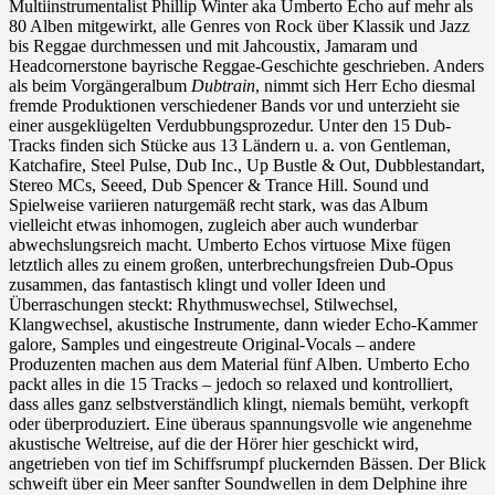
Multiinstrumentalist Phillip Winter aka Umberto Echo auf mehr als
80 Alben mitgewirkt, alle Genres von Rock über Klassik und Jazz
bis Reggae durchmessen und mit Jahcoustix, Jamaram und
Headcornerstone bayrische Reggae-Geschichte geschrieben. Anders
als beim Vorgängeralbum
Dubtrain
, nimmt sich Herr Echo diesmal
fremde Produktionen verschiedener Bands vor und unterzieht sie
einer ausgeklügelten Verdubbungsprozedur. Unter den 15 Dub-
Tracks finden sich Stücke aus 13 Ländern u. a. von Gentleman,
Katchafire, Steel Pulse, Dub Inc., Up Bustle & Out, Dubblestandart,
Stereo MCs, Seeed, Dub Spencer & Trance Hill. Sound und
Spielweise variieren naturgemäß recht stark, was das Album
vielleicht etwas inhomogen, zugleich aber auch wunderbar
abwechslungsreich macht. Umberto Echos virtuose Mixe fügen
letztlich alles zu einem großen, unterbrechungsfreien Dub-Opus
zusammen, das fantastisch klingt und voller Ideen und
Überraschungen steckt: Rhythmuswechsel, Stilwechsel,
Klangwechsel, akustische Instrumente, dann wieder Echo-Kammer
galore, Samples und eingestreute Original-Vocals – andere
Produzenten machen aus dem Material fünf Alben. Umberto Echo
packt alles in die 15 Tracks – jedoch so relaxed und kontrolliert,
dass alles ganz selbstverständlich klingt, niemals bemüht, verkopft
oder überproduziert. Eine überaus spannungsvolle wie angenehme
akustische Weltreise, auf die der Hörer hier geschickt wird,
angetrieben von tief im Schiffsrumpf pluckernden Bässen. Der Blick
schweift über ein Meer sanfter Soundwellen in dem Delphine ihre