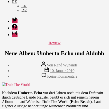
DE
EN
DE
Twitter
Facebook
Instagram
Kategorien
Review
Neue Alben: Umberto Echo und Aldubb
Beitragsautor
Von
René Wynands
Veröffentlichungsdatum
10. Januar 2010
zu
Keine Kommentare
Neue
Alben:
Umberto
Echo
Nachdem
Umberto Echo
vor drei Jahren noch mit dem
Dubtrain
und
durch deutsche Lande brauste, begibt er sich mit seinem neuem
Aldubb
Album nun auf Weltreise:
Dub The World (Echo Beach)
. Laut
eigener Aussage hat der junge Münchner Produzent und