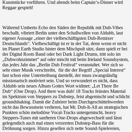
Kunststücke vorführen. Und abends beim Captain‘s-Dinner wird
Reggae gespielt!
Während Umberto Echo den Süden der Republik mit Dub-Vibes
beschallt, vibriert Berlin unter den Schallwellen von Aldubb, laut
eigener Aussage „einer der vielbeschäftigsten Dub-Remixer
Deutschlands“. Vielbeschäftigt ist er in der Tat, denn wenn er nicht
im Planet Earth Studio hinter dem Mischpult sitzt, dann spielt er bei
der Digital Roots Band oder bei Dark Light Drums, tritt solo im
„Dubwohnzimmer“ auf oder mischt mit beim Irieland Soundsystem,
das jedes Jahr das „Berlin Dub Festival“ veranstaltet. Wer sich so
sehr einer Musik verschreibt, für die der Begriff „Special Interest“
fast schon eine Untertreibung darstellt, der muss zwangsläufig
missionarisch motiviert sein. Und so verwundert es nicht, dass
Aldubb sein neues Album Gottes Wort widmet: „Let There Be
Dub“ (One Drop). And there was dub! 18 Tracks feinstes Material
im Spektrum von Steppers zu Dubstep, feist abgemischt und schlicht
groundshaking. Damit die Zuhörer beim Durchgeschütteltwerden
nicht das Bewusstsein verlieren, hat Mr. Dub-It-All an strategischen
Punkten schön melodiöse Vocal-Tracks untergemischt, heavy
Steppers-Tunes mit sanfteren One-Drops abgewechselt und lässt
gelegentlich auch mal einen verzerrten Dubstep-Bass für die
Dröhnung sorgen. Hinzu gesellen sich nette Sound-Spielereien,