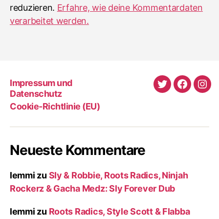
reduzieren.
Erfahre, wie deine Kommentardaten
verarbeitet werden.
Impressum und
Twitter
Faceboo
Ins
Datenschutz
Cookie-Richtlinie (EU)
Neueste Kommentare
lemmi
zu
Sly & Robbie, Roots Radics, Ninjah
Rockerz & Gacha Medz: Sly Forever Dub
lemmi
zu
Roots Radics, Style Scott & Flabba