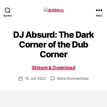
dubblog
Suchen
Menü
DJ Absurd: The Dark
Corner of the Dub
Corner
Stream & Download
zu
15. Juli 2022
Keine Kommentare
Veröffentlichungsdatum
DJ
Absurd:
The
Dark
Corner