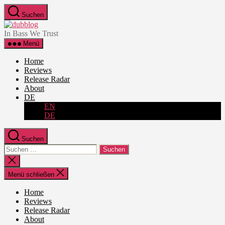
Zum
Suchen
Inhalt
dubblog
springen
In Bass We Trust
Menü
Home
Reviews
Release Radar
About
DE
EN
DE
Suchen
Suche
nach:
Suche
schließen
Menü schließen
Home
Reviews
Release Radar
About