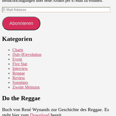
Benachrichtigungen über neue Artikel per E-Mail zu erhalten.
E-
Mail-
Adresse
Abonnieren
Kategorien
Charts
Dub (R)evolution
Event
Five Star
Interview
Reggae
Review
Sonstiges
Zweite Meinung
Do the Reggae
Buch von René Wynands zur Geschichte des Reggae. Es
steht hier zum
Download
bereit.