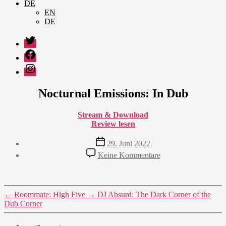
DE
EN
DE
Twitter
Facebook
Instagram
Nocturnal Emissions: In Dub
Stream & Download
Review lesen
Veröffentlichungsdatum
29. Juni 2022
zu
Keine Kommentare
Nocturnal
Emissions:
In
Dub
←
Roommate: High Five
→
DJ Absurd: The Dark Corner of the
Dub Corner