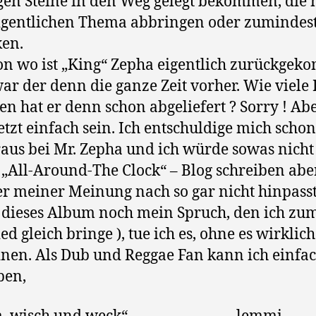
gen Steine in den Weg gelegt bekommen, die
gentlichen Thema abbringen oder zumindest
en.
n wo ist „King“ Zepha eigentlich zurückge
ar der denn die ganze Zeit vorher. Wie viele
en hat er denn schon abgeliefert ? Sorry ! Ab
etzt einfach sein. Ich entschuldige mich scho
aus bei Mr. Zepha und ich würde sowas nicht
„All-Around-The Clock“ – Blog schreiben abe
er meiner Meinung nach so gar nicht hinpasst
dieses Album noch mein Spruch, den ich zu
ed gleich bringe ), tue ich es, ohne es wirklic
nen. Als Dub und Reggae Fan kann ich einfa
ben,