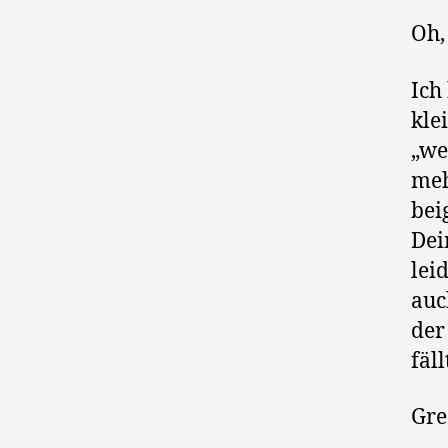
Oh,
Ich
kle
„we
meh
bei
Dei
lei
auc
der
fäl
Gr