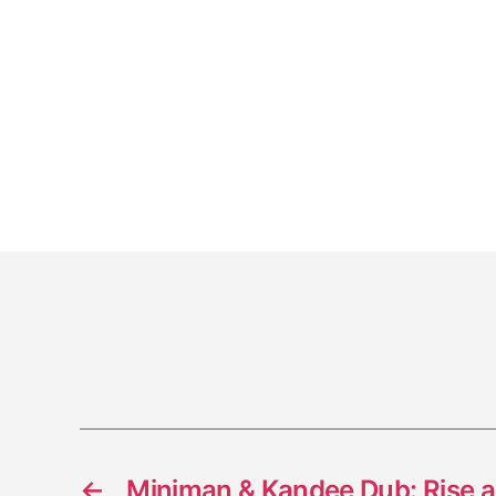
←
Miniman & Kandee Dub: Rise 