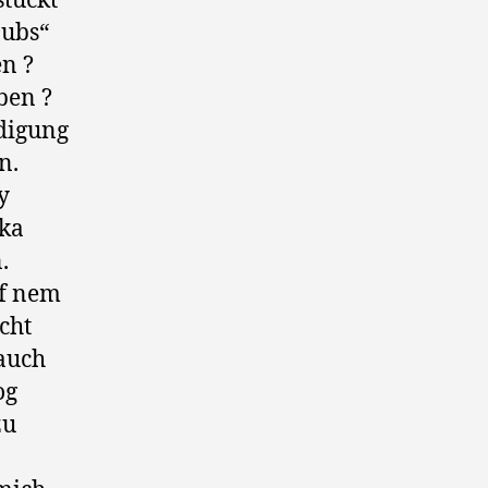
stückt
Dubs“
en ?
ben ?
idigung
n.
y
Ska
.
uf nem
cht
 auch
og
zu