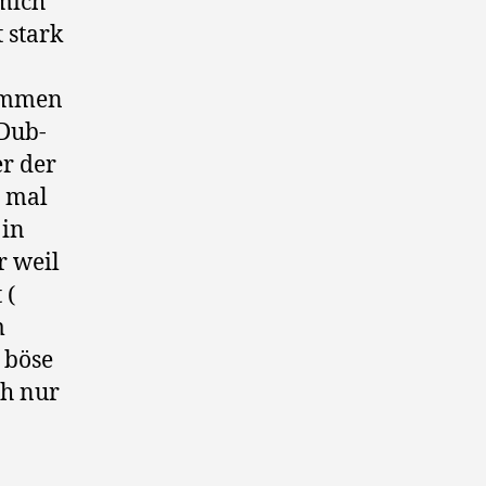
 mich
 stark
kommen
 Dub-
er der
n mal
 in
r weil
 (
m
h böse
ch nur