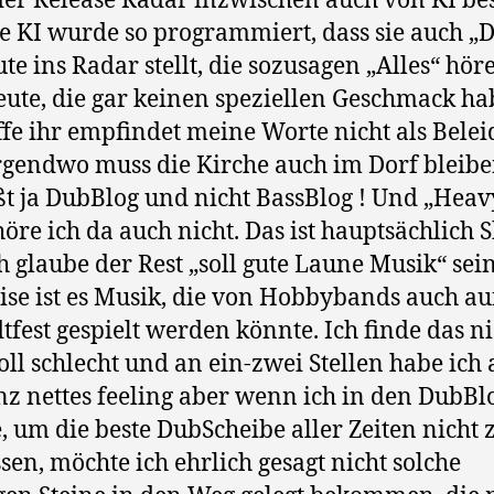
er Release Radar inzwischen auch von KI be
e KI wurde so programmiert, dass sie auch „
ute ins Radar stellt, die sozusagen „Alles“ hör
eute, die gar keinen speziellen Geschmack ha
ffe ihr empfindet meine Worte nicht als Bele
rgendwo muss die Kirche auch im Dorf bleibe
ßt ja DubBlog und nicht BassBlog ! Und „Heav
höre ich da auch nicht. Das ist hauptsächlich 
h glaube der Rest „soll gute Laune Musik“ sein
ise ist es Musik, die von Hobbybands auch a
dtfest gespielt werden könnte. Ich finde das ni
voll schlecht und an ein-zwei Stellen habe ich
nz nettes feeling aber wenn ich in den DubBl
, um die beste DubScheibe aller Zeiten nicht 
sen, möchte ich ehrlich gesagt nicht solche