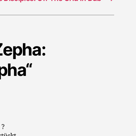
Zepha:
pha“
 ?