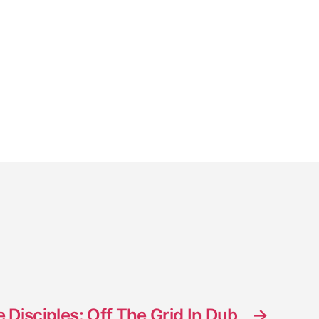
 Disciples: Off The Grid In Dub
→