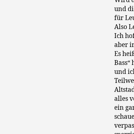
Wird d
und di
für Le
Also L
Ich ho
aber i
Es hei
Bass“ 
und ic
Teilwe
Altsta
alles 
ein ga
schaue
verpas