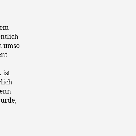
nem
ntlich
ch umso
ent
 ist
lich
wenn
wurde,