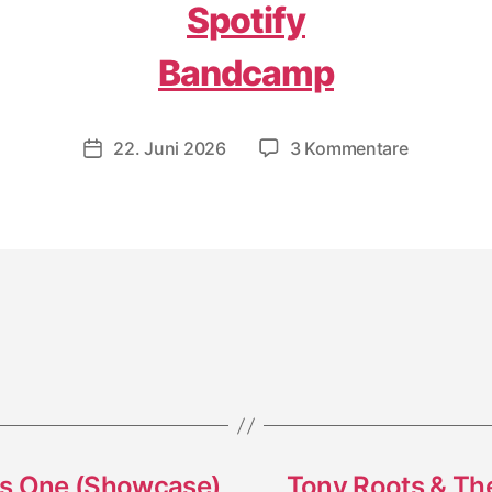
Spotify
Bandcamp
zu
22. Juni 2026
3 Kommentare
Veröffentlichungsdatum
King
Zepha:
The
Return
of
King
Zepha
as One (Showcase)
Tony Roots & The