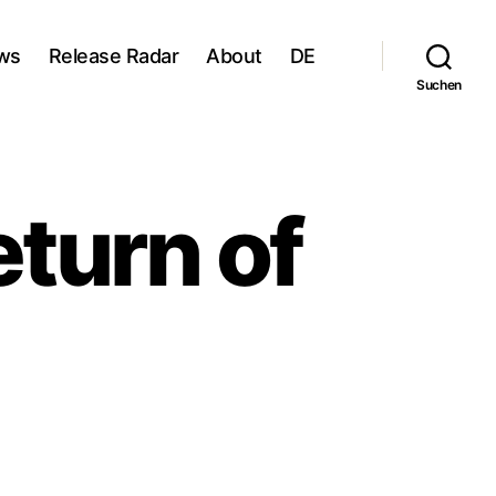
ws
Release Radar
About
DE
Suchen
turn of