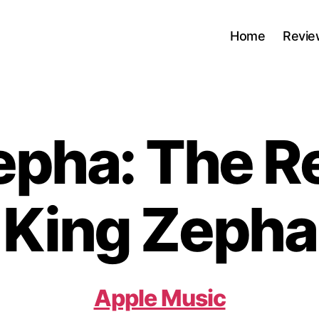
Home
Revie
epha: The Re
King Zepha
Apple Music