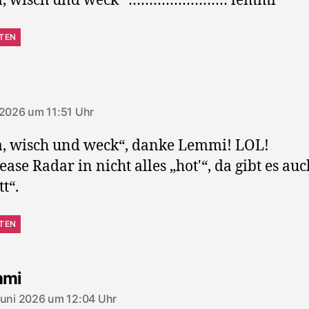
a, wisch und weck“ …………………… lemmi
TEN
agt:
 2026 um 11:51 Uhr
, wisch und weck“, danke Lemmi! LOL!
ase Radar in nicht alles „hot'“, da gibt es auc
t“.
TEN
sagt:
mmi
Juni 2026 um 12:04 Uhr