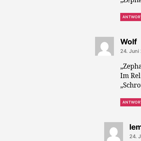
„Zeph
ANTWOR
s
Wolf
24. Juni
„Zepha
Im Rele
„Schrot
ANTWOR
le
24. 