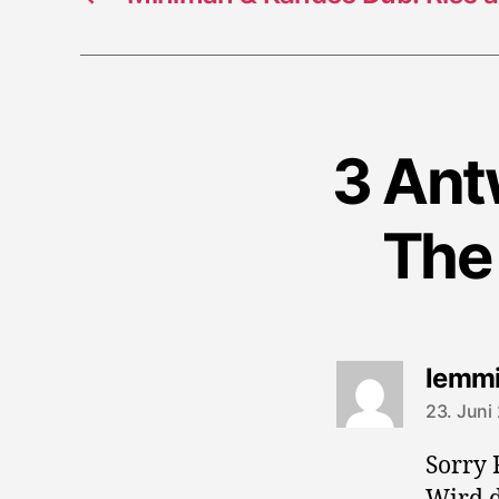
3 Ant
The
lemm
23. Juni
Sorry 