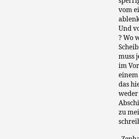
sperri
vom ei
ablenk
Und vo
? Wo w
Scheib
muss j
im Vor
einem 
das hi
weder 
Abschi
zu mei
schrei