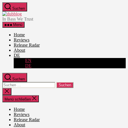
Zum
Suchen
Inhalt
dubblog
springen
In Bass We Trust
Menü
Home
Reviews
Release Radar
About
DE
EN
DE
Suchen
Suche
nach:
Suche
schließen
Menü schließen
Home
Reviews
Release Radar
About