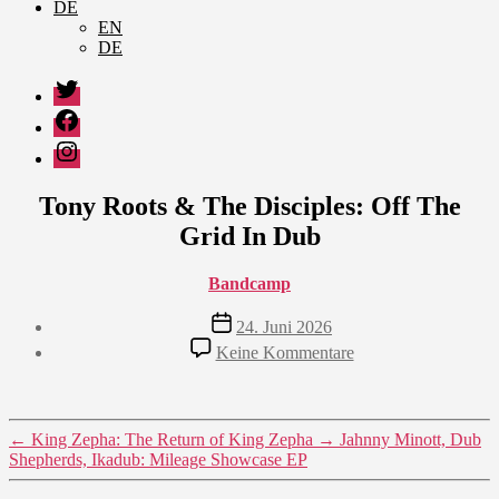
DE
EN
DE
Twitter
Facebook
Instagram
Tony Roots & The Disciples: Off The
Grid In Dub
Bandcamp
Veröffentlichungsdatum
24. Juni 2026
zu
Keine Kommentare
Tony
Roots
&
The
←
King Zepha: The Return of King Zepha
→
Jahnny Minott, Dub
Disciples:
Shepherds, Ikadub: Mileage Showcase EP
Off
The