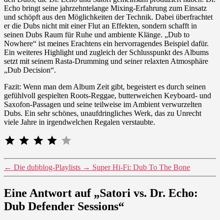
Echo bringt seine jahrzehntelange Mixing-Erfahrung zum Einsatz
und schöpft aus den Möglichkeiten der Technik. Dabei überfrachtet
er die Dubs nicht mit einer Flut an Effekten, sondern schafft in
seinen Dubs Raum für Ruhe und ambiente Klänge. „Dub to
Nowhere“ ist meines Erachtens ein hervorragendes Beispiel dafür.
Ein weiteres Highlight und zugleich der Schlusspunkt des Albums
setzt mit seinem Rasta-Drumming und seiner relaxten Atmosphäre
„Dub Decision“.
Fazit: Wenn man dem Album Zeit gibt, begeistert es durch seinen
gefühlvoll gespielten Roots-Reggae, butterweichen Keyboard- und
Saxofon-Passagen und seine teilweise im Ambient verwurzelten
Dubs. Ein sehr schönes, unaufdringliches Werk, das zu Unrecht
viele Jahre in irgendwelchen Regalen verstaubte.
⭐
⭐
⭐
⭐
Bewertung: 4 von 5.
←
Die dubblog-Playlists
→
Super Hi-Fi: Dub To The Bone
Eine Antwort auf „Satori vs. Dr. Echo:
Dub Defender Sessions“