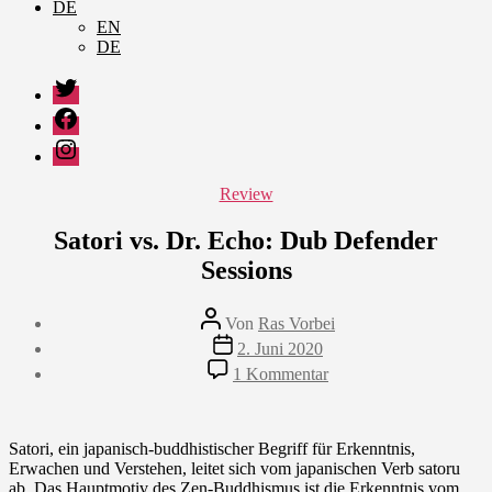
DE
EN
DE
Twitter
Facebook
Instagram
Kategorien
Review
Satori vs. Dr. Echo: Dub Defender
Sessions
Beitragsautor
Von
Ras Vorbei
Veröffentlichungsdatum
2. Juni 2020
zu
1 Kommentar
Satori
vs.
Dr.
Echo:
Satori, ein japanisch-buddhistischer Begriff für Erkenntnis,
Dub
Erwachen und Verstehen, leitet sich vom japanischen Verb satoru
Defender
ab. Das Hauptmotiv des Zen-Buddhismus ist die Erkenntnis vom