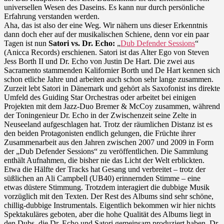
Sessions
universellen Wesen des Daseins. Es kann nur durch persönliche
Erfahrung verstanden werden.
Aha, das ist also der eine Weg. Wir nähern uns dieser Erkenntnis
dann doch eher auf der musikalischen Schiene, denn vor ein paar
Tagen ist nun
Satori vs. Dr. Echo:
„
Dub Defender Sessions
“
(Anicca Records) erschienen. Satori ist das Alter Ego von Steven
Jess Borth II und Dr. Echo von Justin De Hart. Die zwei aus
Sacramento stammenden Kalifornier Borth und De Hart kennen sich
schon etliche Jahre und arbeiten auch schon sehr lange zusammen.
Zurzeit lebt Satori in Dänemark und gehört als Saxofonist ins direkte
Umfeld des Guiding Star Orchestras oder arbeitet bei einigen
Projekten mit dem Jazz-Duo Bremer & McCoy zusammen, während
der Toningenieur Dr. Echo in der Zwischenzeit seine Zelte in
Neuseeland aufgeschlagen hat. Trotz der räumlichen Distanz ist es
den beiden Protagonisten endlich gelungen, die Früchte ihrer
Zusammenarbeit aus den Jahren zwischen 2007 und 2009 in Form
der „Dub Defender Sessions“ zu veröffentlichen. Die Sammlung
enthält Aufnahmen, die bisher nie das Licht der Welt erblickten.
Etwa die Hälfte der Tracks hat Gesang und verbreitet – trotz der
süßlichen an Ali Campbell (UB40) erinnernden Stimme – eine
etwas düstere Stimmung. Trotzdem interagiert die dubbige Musik
vorzüglich mit den Texten. Der Rest des Albums sind sehr schöne,
chillig-dubbige Instrumentals. Eigentlich bekommen wir hier nichts
Spektakuläres geboten, aber die hohe Qualität des Albums liegt in
den Dubs, die Dr. Echo und Satori gemeinsam produziert haben. Dr.