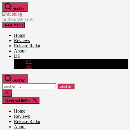
Zum
Suchen
Inhalt
dubblog
springen
In Bass We Trust
Menü
Home
Reviews
Release Radar
About
DE
EN
DE
Suchen
Suche
nach:
Suche
schließen
Menü schließen
Home
Reviews
Release Radar
About