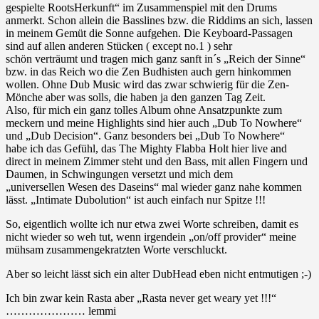
gespielte RootsHerkunft“ im Zusammenspiel mit den Drums
anmerkt. Schon allein die Basslines bzw. die Riddims an sich, lassen
in meinem Gemüt die Sonne aufgehen. Die Keyboard-Passagen
sind auf allen anderen Stücken ( except no.1 ) sehr
schön verträumt und tragen mich ganz sanft in´s „Reich der Sinne“
bzw. in das Reich wo die Zen Budhisten auch gern hinkommen
wollen. Ohne Dub Music wird das zwar schwierig für die Zen-
Mönche aber was solls, die haben ja den ganzen Tag Zeit.
Also, für mich ein ganz tolles Album ohne Ansatzpunkte zum
meckern und meine Highlights sind hier auch „Dub To Nowhere“
und „Dub Decision“. Ganz besonders bei „Dub To Nowhere“
habe ich das Gefühl, das The Mighty Flabba Holt hier live and
direct in meinem Zimmer steht und den Bass, mit allen Fingern und
Daumen, in Schwingungen versetzt und mich dem
„universellen Wesen des Daseins“ mal wieder ganz nahe kommen
lässt. „Intimate Dubolution“ ist auch einfach nur Spitze !!!
So, eigentlich wollte ich nur etwa zwei Worte schreiben, damit es
nicht wieder so weh tut, wenn irgendein „on/off provider“ meine
mühsam zusammengekratzten Worte verschluckt.
Aber so leicht lässt sich ein alter DubHead eben nicht entmutigen ;-)
Ich bin zwar kein Rasta aber „Rasta never get weary yet !!!“
………………… lemmi