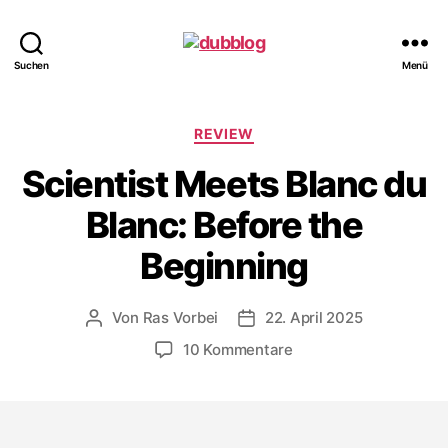
dubblog
Suchen
Menü
Kategorien
REVIEW
Scientist Meets Blanc du
Blanc: Before the
Beginning
Von
Ras Vorbei
22. April 2025
Beitragsautor
Veröffentlichungsdatum
zu
10 Kommentare
Scientist
Meets
Blanc
du