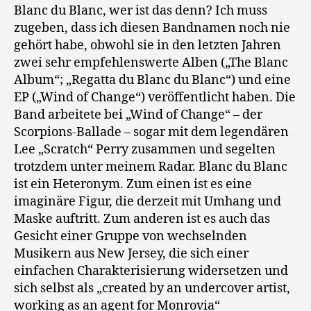
Blanc:
Blanc du Blanc, wer ist das denn? Ich muss
Before
zugeben, dass ich diesen Bandnamen noch nie
the
gehört habe, obwohl sie in den letzten Jahren
Beginning
zwei sehr empfehlenswerte Alben („The Blanc
Album“; „Regatta du Blanc du Blanc“) und eine
EP („Wind of Change“) veröffentlicht haben. Die
Band arbeitete bei „Wind of Change“ – der
Scorpions-Ballade – sogar mit dem legendären
Lee „Scratch“ Perry zusammen und segelten
trotzdem unter meinem Radar. Blanc du Blanc
ist ein Heteronym. Zum einen ist es eine
imaginäre Figur, die derzeit mit Umhang und
Maske auftritt. Zum anderen ist es auch das
Gesicht einer Gruppe von wechselnden
Musikern aus New Jersey, die sich einer
einfachen Charakterisierung widersetzen und
sich selbst als „created by an undercover artist,
working as an agent for Monrovia“