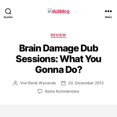
dubblog
Suchen
Menü
Kategorien
REVIEW
Brain Damage Dub
Sessions: What You
Gonna Do?
Von
René Wynands
20. Dezember 2012
Beitragsautor
Veröffentlichungsdatum
zu
Keine Kommentare
Brain
Damage
Dub
Sessions: