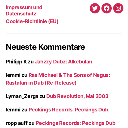
Impressum und
Twitter
Faceboo
Ins
Datenschutz
Cookie-Richtlinie (EU)
Neueste Kommentare
Philipp K
zu
Jahzzy Dubz: Alkebulan
lemmi
zu
Ras Michael & The Sons of Negus:
Rastafari in Dub (Re-Release)
Lyman_Zerga
zu
Dub Revolution, Mai 2003
lemmi
zu
Peckings Records: Peckings Dub
ropp auff
zu
Peckings Records: Peckings Dub